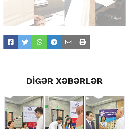
DİGƏR XƏBƏRLƏR