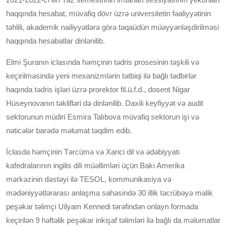
haqqında hesabat, müvafiq dövr üzrə universitetin fəaliyyətinin
təhlili, akademik nailiyyətlərə görə təqaüdün müəyyənləşdirilməsi
haqqında hesabatlar dinlənilib.
Elmi Şuranın iclasında həmçinin tədris prosesinin təşkili və
keçirilməsində yeni mexanizmlərin tətbiqi ilə bağlı tədbirlər
haqında tədris işləri üzrə prorektor fil.ü.f.d., dosent Nigar
Hüseynovanın təklifləri də dinlənilib. Daxili keyfiyyət və audit
sektorunun müdiri Esmira Talıbova müvafiq sektorun işi və
nəticələr barədə məlumat təqdim edib.
İclasda həmçinin Tərcümə və Xarici dil və ədəbiyyatı
kafedralarının ingilis dili müəllimləri üçün Bakı Amerika
mərkəzinin dəstəyi ilə TESOL, kommunikasiya və
mədəniyyətlərarası anlaşma sahəsində 30 illik təcrübəyə malik
peşəkar təlimçi Uilyam Kennedi tərəfindən onlayn formada
keçirilən 9 həftəlik peşəkar inkişaf təlimləri ilə bağlı da məlumatlar