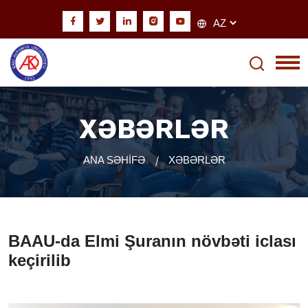
XƏBƏRLƏR
ANA SƏHİFƏ
XƏBƏRLƏR
BAAU-da Elmi Şuranın növbəti iclası
keçirilib