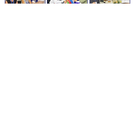
31 Jul 2026
BAAU ali təhsil müəssisələrinin sərgisində təmsil
olunub
28 Jul 2026