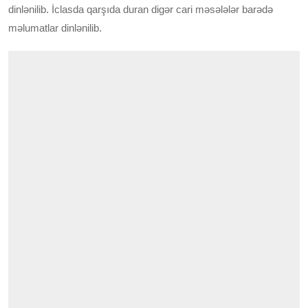
dinlənilib. İclasda qarşıda duran digər cari məsələlər barədə
məlumatlar dinlənilib.