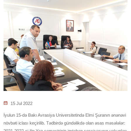
15 Jul 2022
İyulun 15-də Bakı Avrasiya Universitetində Elmi Şuranın ənənəvi
növbəti iclası keçirilib. Tədbirdə gündəlikdə olan əsas məsələlər:
2021-2022-ci ilin Yaz semestrinin imtahan sessiyasının yekunları