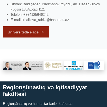
Ünvan: Bakı şəhəri, Nərimanov rayonu, Ak. Həsən Əliyev
küçəsi 135A,otaq 112.
Telefon: +994125646242
E-mail:
khalilova_rahila@baau.edu.az
Universitetlə əlaqə
Regionşünaslıq və iqtisadiyyat
fakültəsi
Regionşünaslıq və humanitar fənlər kafedrası