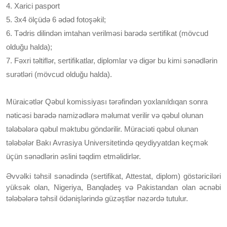
4. Xarici pasport
5. 3x4 ölçüdə 6 ədəd fotoşəkil;
6. Tədris dilindən imtahan verilməsi barədə sertifikat (mövcud
olduğu halda);
7. Fəxri təltiflər, sertifikatlar, diplomlar və digər bu kimi sənədlərin
surətləri (mövcud olduğu halda).
Müraicətlər Qəbul komissiyası tərəfindən yoxlanıldıqan sonra
nəticəsi barədə namizədlərə məlumat verilir və qəbul olunan
tələbələrə qəbul məktubu göndərilir. Müraciəti qəbul olunan
tələbələr Bakı Avrasiya Universitetində qeydiyyatdan keçmək
üçün sənədlərin əslini təqdim etməlidirlər.
Əvvəlki təhsil sənədində (sertifikat, Attestat, diplom) göstəriciləri
yüksək olan, Nigeriya, Banqladeş və Pakistandan olan əcnəbi
tələbələrə təhsil ödənişlərində güzəştlər nəzərdə tutulur.