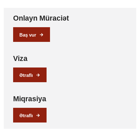
Onlayn Müraciət
Baş vur
Viza
Ətraflı
Miqrasiya
Ətraflı