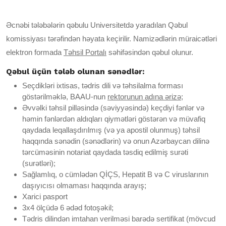
Əcnəbi tələbələrin qəbulu Universitetdə yaradılan Qəbul
komissiyası tərəfindən həyata keçirilir. Namizədlərin müraicətləri
elektron formada
Təhsil Portalı
səhifəsindən qəbul olunur.
Qəbul üçün tələb olunan sənədlər:
Seçdikləri ixtisas, tədris dili və təhsilalma forması
göstərilməklə, BAAU-nun
rektorunun adına ərizə
;
Əvvəlki təhsil pilləsində (səviyyəsində) keçdiyi fənlər və
həmin fənlərdən aldıqları qiymətləri göstərən və müvafiq
qaydada leqallaşdırılmış (və ya apostil olunmuş) təhsil
haqqında sənədin (sənədlərin) və onun Azərbaycan dilinə
tərcüməsinin notariat qaydada təsdiq edilmiş surəti
(surətləri);
Sağlamlıq, o cümlədən QİÇS, Hepatit B və C viruslarının
daşıyıcısı olmaması haqqında arayış;
Xarici pasport
3x4 ölçüdə 6 ədəd fotoşəkil;
Tədris dilindən imtahan verilməsi barədə sertifikat (mövcud