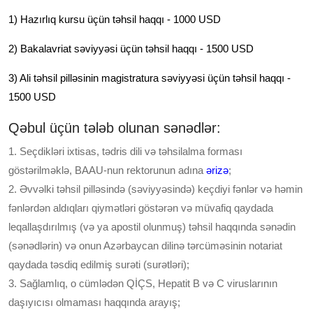
1) Hazırlıq kursu üçün təhsil haqqı - 1000 USD
2) Bakalavriat səviyyəsi üçün təhsil haqqı - 1500 USD
3) Ali təhsil pilləsinin magistratura səviyyəsi üçün təhsil haqqı -
1500 USD
Qəbul üçün tələb olunan sənədlər:
1. Seçdikləri ixtisas, tədris dili və təhsilalma forması
göstərilməklə, BAAU-nun rektorunun adına
ərizə
;
2. Əvvəlki təhsil pilləsində (səviyyəsində) keçdiyi fənlər və həmin
fənlərdən aldıqları qiymətləri göstərən və müvafiq qaydada
leqallaşdırılmış (və ya apostil olunmuş) təhsil haqqında sənədin
(sənədlərin) və onun Azərbaycan dilinə tərcüməsinin notariat
qaydada təsdiq edilmiş surəti (surətləri);
3. Sağlamlıq, o cümlədən QİÇS, Hepatit B və C viruslarının
daşıyıcısı olmaması haqqında arayış;