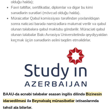
olduğu halda);
Fəxri təltiflər, sertifikatlar, diplomlar və digər bu kimi
sənədlərin surətləri (mövcud olduğu halda).
Müraicətlər Qəbul komissiyası tərəfindən yoxlanıldıqan
sonra nəticəsi barədə namizədlərə məlumat verilir və qəbul
olunan tələbələrə qəbul məktubu göndərilir. Müraciəti qəbul
olunan tələbələr Bakı Avrasiya Universitetində qeydiyyatdan
keçmək üçün sənədlərin əslini təqdim etməlidirlər.
BAAU-da əcnəbi tələbələr əsasən ingilis dilində
Bizinesin
idarəedilməsi
ilə
Beynəlxalq münasibətlər
ixtisaslarında
təhsil ala bilərlər.