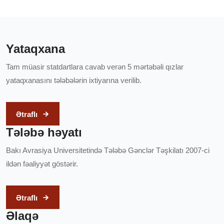
Yataqxana
Tam müasir statdartlara cavab verən 5 mərtəbəli qızlar
yataqxanasını tələbələrin ixtiyarına verilib.
Ətraflı
Tələbə həyatı
Bakı Avrasiya Universitetində Tələbə Gənclər Təşkilatı 2007-ci
ildən fəaliyyət göstərir.
Ətraflı
Əlaqə