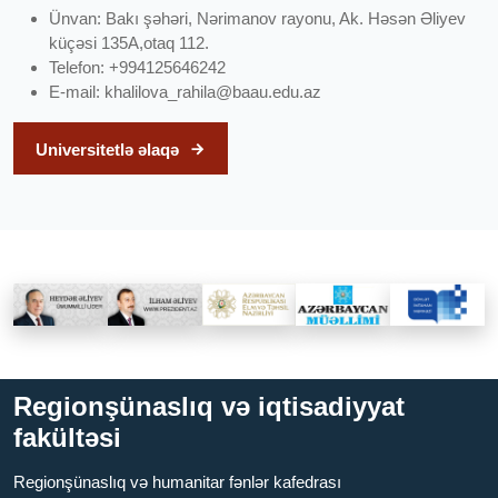
Ünvan: Bakı şəhəri, Nərimanov rayonu, Ak. Həsən Əliyev
küçəsi 135A,otaq 112.
Telefon: +994125646242
E-mail:
khalilova_rahila@baau.edu.az
Universitetlə əlaqə
Regionşünaslıq və iqtisadiyyat
fakültəsi
Regionşünaslıq və humanitar fənlər kafedrası