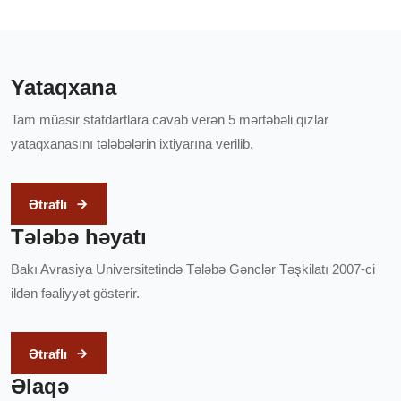
Yataqxana
Tam müasir statdartlara cavab verən 5 mərtəbəli qızlar
yataqxanasını tələbələrin ixtiyarına verilib.
Ətraflı
Tələbə həyatı
Bakı Avrasiya Universitetində Tələbə Gənclər Təşkilatı 2007-ci
ildən fəaliyyət göstərir.
Ətraflı
Əlaqə