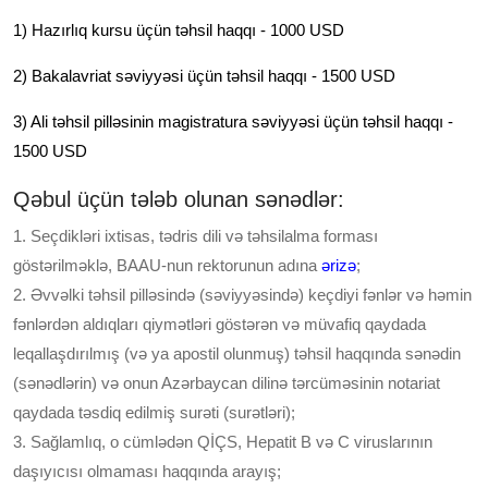
1) Hazırlıq kursu üçün təhsil haqqı - 1000 USD
2) Bakalavriat səviyyəsi üçün təhsil haqqı - 1500 USD
3) Ali təhsil pilləsinin magistratura səviyyəsi üçün təhsil haqqı -
1500 USD
Qəbul üçün tələb olunan sənədlər:
1. Seçdikləri ixtisas, tədris dili və təhsilalma forması
göstərilməklə, BAAU-nun rektorunun adına
ərizə
;
2. Əvvəlki təhsil pilləsində (səviyyəsində) keçdiyi fənlər və həmin
fənlərdən aldıqları qiymətləri göstərən və müvafiq qaydada
leqallaşdırılmış (və ya apostil olunmuş) təhsil haqqında sənədin
(sənədlərin) və onun Azərbaycan dilinə tərcüməsinin notariat
qaydada təsdiq edilmiş surəti (surətləri);
3. Sağlamlıq, o cümlədən QİÇS, Hepatit B və C viruslarının
daşıyıcısı olmaması haqqında arayış;