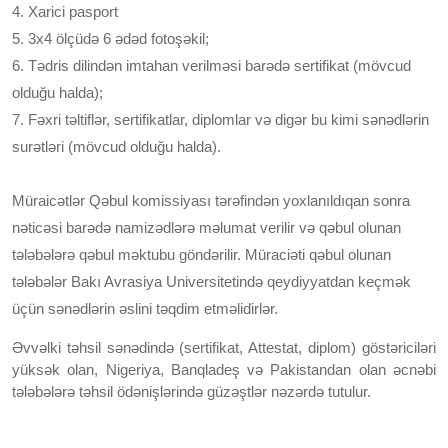
4. Xarici pasport
5. 3x4 ölçüdə 6 ədəd fotoşəkil;
6. Tədris dilindən imtahan verilməsi barədə sertifikat (mövcud
olduğu halda);
7. Fəxri təltiflər, sertifikatlar, diplomlar və digər bu kimi sənədlərin
surətləri (mövcud olduğu halda).
Müraicətlər Qəbul komissiyası tərəfindən yoxlanıldıqan sonra
nəticəsi barədə namizədlərə məlumat verilir və qəbul olunan
tələbələrə qəbul məktubu göndərilir. Müraciəti qəbul olunan
tələbələr Bakı Avrasiya Universitetində qeydiyyatdan keçmək
üçün sənədlərin əslini təqdim etməlidirlər.
Əvvəlki təhsil sənədində (sertifikat, Attestat, diplom) göstəriciləri
yüksək olan, Nigeriya, Banqladeş və Pakistandan olan əcnəbi
tələbələrə təhsil ödənişlərində güzəştlər nəzərdə tutulur.