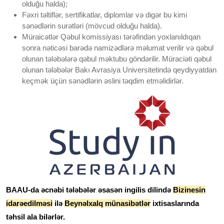
olduğu halda);
Fəxri təltiflər, sertifikatlar, diplomlar və digər bu kimi
sənədlərin surətləri (mövcud olduğu halda).
Müraicətlər Qəbul komissiyası tərəfindən yoxlanıldıqan
sonra nəticəsi barədə namizədlərə məlumat verilir və qəbul
olunan tələbələrə qəbul məktubu göndərilir. Müraciəti qəbul
olunan tələbələr Bakı Avrasiya Universitetində qeydiyyatdan
keçmək üçün sənədlərin əslini təqdim etməlidirlər.
BAAU-da əcnəbi tələbələr əsasən ingilis dilində
Bizinesin
idarəedilməsi
ilə
Beynəlxalq münasibətlər
ixtisaslarında
təhsil ala bilərlər.