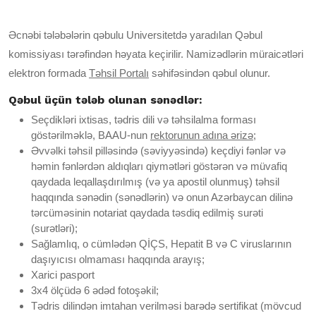
Əcnəbi tələbələrin qəbulu Universitetdə yaradılan Qəbul
komissiyası tərəfindən həyata keçirilir. Namizədlərin müraicətləri
elektron formada
Təhsil Portalı
səhifəsindən qəbul olunur.
Qəbul üçün tələb olunan sənədlər:
Seçdikləri ixtisas, tədris dili və təhsilalma forması
göstərilməklə, BAAU-nun
rektorunun adına ərizə
;
Əvvəlki təhsil pilləsində (səviyyəsində) keçdiyi fənlər və
həmin fənlərdən aldıqları qiymətləri göstərən və müvafiq
qaydada leqallaşdırılmış (və ya apostil olunmuş) təhsil
haqqında sənədin (sənədlərin) və onun Azərbaycan dilinə
tərcüməsinin notariat qaydada təsdiq edilmiş surəti
(surətləri);
Sağlamlıq, o cümlədən QİÇS, Hepatit B və C viruslarının
daşıyıcısı olmaması haqqında arayış;
Xarici pasport
3x4 ölçüdə 6 ədəd fotoşəkil;
Tədris dilindən imtahan verilməsi barədə sertifikat (mövcud