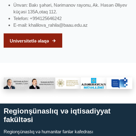
Ünvan: Bakı şəhəri, Nərimanov rayonu, Ak. Həsən Əliyev
küçəsi 135A,otaq 112.
Telefon: +994125646242
E-mail:
khalilova_rahila@baau.edu.az
Universitetlə əlaqə
Regionşünaslıq və iqtisadiyyat
fakültəsi
Regionşünaslıq və humanitar fənlər kafedrası