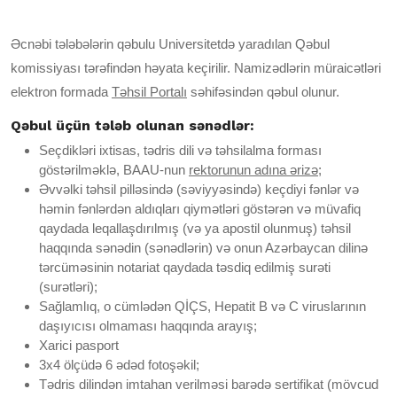
Əcnəbi tələbələrin qəbulu Universitetdə yaradılan Qəbul
komissiyası tərəfindən həyata keçirilir. Namizədlərin müraicətləri
elektron formada
Təhsil Portalı
səhifəsindən qəbul olunur.
Qəbul üçün tələb olunan sənədlər:
Seçdikləri ixtisas, tədris dili və təhsilalma forması
göstərilməklə, BAAU-nun
rektorunun adına ərizə
;
Əvvəlki təhsil pilləsində (səviyyəsində) keçdiyi fənlər və
həmin fənlərdən aldıqları qiymətləri göstərən və müvafiq
qaydada leqallaşdırılmış (və ya apostil olunmuş) təhsil
haqqında sənədin (sənədlərin) və onun Azərbaycan dilinə
tərcüməsinin notariat qaydada təsdiq edilmiş surəti
(surətləri);
Sağlamlıq, o cümlədən QİÇS, Hepatit B və C viruslarının
daşıyıcısı olmaması haqqında arayış;
Xarici pasport
3x4 ölçüdə 6 ədəd fotoşəkil;
Tədris dilindən imtahan verilməsi barədə sertifikat (mövcud