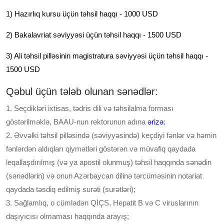
1) Hazırlıq kursu üçün təhsil haqqı - 1000 USD
2) Bakalavriat səviyyəsi üçün təhsil haqqı - 1500 USD
3) Ali təhsil pilləsinin magistratura səviyyəsi üçün təhsil haqqı -
1500 USD
Qəbul üçün tələb olunan sənədlər:
1. Seçdikləri ixtisas, tədris dili və təhsilalma forması
göstərilməklə, BAAU-nun rektorunun adına
ərizə
;
2. Əvvəlki təhsil pilləsində (səviyyəsində) keçdiyi fənlər və həmin
fənlərdən aldıqları qiymətləri göstərən və müvafiq qaydada
leqallaşdırılmış (və ya apostil olunmuş) təhsil haqqında sənədin
(sənədlərin) və onun Azərbaycan dilinə tərcüməsinin notariat
qaydada təsdiq edilmiş surəti (surətləri);
3. Sağlamlıq, o cümlədən QİÇS, Hepatit B və C viruslarının
daşıyıcısı olmaması haqqında arayış;