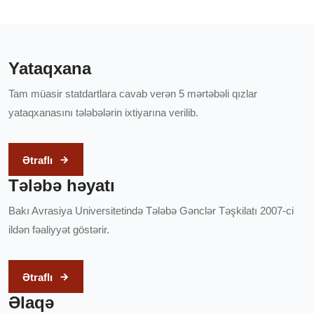
Yataqxana
Tam müasir statdartlara cavab verən 5 mərtəbəli qızlar
yataqxanasını tələbələrin ixtiyarına verilib.
Ətraflı
Tələbə həyatı
Bakı Avrasiya Universitetində Tələbə Gənclər Təşkilatı 2007-ci
ildən fəaliyyət göstərir.
Ətraflı
Əlaqə