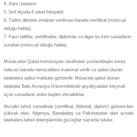
4. Xarici pasport
5. 3x4 ölçüdə 6 ədəd fotoşəkil;
6. Tədris dilindən imtahan verilməsi barədə sertifikat (mövcud
olduğu halda);
7. Fəxri təltiflər, sertifikatlar, diplomlar və digər bu kimi sənədlərin
surətləri (mövcud olduğu halda).
Müraicətlər Qəbul komissiyası tərəfindən yoxlanıldıqan sonra
nəticəsi barədə namizədlərə məlumat verilir və qəbul olunan
tələbələrə qəbul məktubu göndərilir. Müraciəti qəbul olunan
tələbələr Bakı Avrasiya Universitetində qeydiyyatdan keçmək
üçün sənədlərin əslini təqdim etməlidirlər.
Əvvəlki təhsil sənədində (sertifikat, Attestat, diplom) göstəriciləri
yüksək olan, Nigeriya, Banqladeş və Pakistandan olan əcnəbi
tələbələrə təhsil ödənişlərində güzəştlər nəzərdə tutulur.