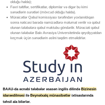
olduğu halda);
Fəxri təltiflər, sertifikatlar, diplomlar və digər bu kimi
sənədlərin surətləri (mövcud olduğu halda).
Müraicətlər Qəbul komissiyası tərəfindən yoxlanıldıqan
sonra nəticəsi barədə namizədlərə məlumat verilir və qəbul
olunan tələbələrə qəbul məktubu göndərilir. Müraciəti qəbul
olunan tələbələr Bakı Avrasiya Universitetində qeydiyyatdan
keçmək üçün sənədlərin əslini təqdim etməlidirlər.
BAAU-da əcnəbi tələbələr əsasən ingilis dilində
Bizinesin
idarəedilməsi
ilə
Beynəlxalq münasibətlər
ixtisaslarında
təhsil ala bilərlər.