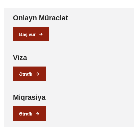
Onlayn Müraciət
Baş vur
Viza
Ətraflı
Miqrasiya
Ətraflı