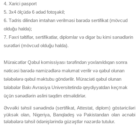
4. Xarici pasport
5. 3x4 ölçüdə 6 ədəd fotoşəkil;
6. Tədris dilindən imtahan verilməsi barədə sertifikat (mövcud
olduğu halda);
7. Fəxri təltiflər, sertifikatlar, diplomlar və digər bu kimi sənədlərin
surətləri (mövcud olduğu halda).
Müraicətlər Qəbul komissiyası tərəfindən yoxlanıldıqan sonra
nəticəsi barədə namizədlərə məlumat verilir və qəbul olunan
tələbələrə qəbul məktubu göndərilir. Müraciəti qəbul olunan
tələbələr Bakı Avrasiya Universitetində qeydiyyatdan keçmək
üçün sənədlərin əslini təqdim etməlidirlər.
Əvvəlki təhsil sənədində (sertifikat, Attestat, diplom) göstəriciləri
yüksək olan, Nigeriya, Banqladeş və Pakistandan olan əcnəbi
tələbələrə təhsil ödənişlərində güzəştlər nəzərdə tutulur.