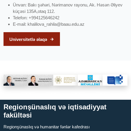
Ünvan: Bakı şəhəri, Nərimanov rayonu, Ak. Həsən Əliyev
küçəsi 135A,otaq 112.
Telefon: +994125646242
E-mail:
khalilova_rahila@baau.edu.az
Universitetlə əlaqə
Regionşünaslıq və iqtisadiyyat
fakültəsi
Regionşünaslıq və humanitar fənlər kafedrası