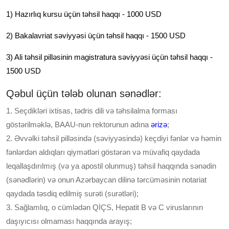
1) Hazırlıq kursu üçün təhsil haqqı - 1000 USD
2) Bakalavriat səviyyəsi üçün təhsil haqqı - 1500 USD
3) Ali təhsil pilləsinin magistratura səviyyəsi üçün təhsil haqqı -
1500 USD
Qəbul üçün tələb olunan sənədlər:
1. Seçdikləri ixtisas, tədris dili və təhsilalma forması
göstərilməklə, BAAU-nun rektorunun adına
ərizə
;
2. Əvvəlki təhsil pilləsində (səviyyəsində) keçdiyi fənlər və həmin
fənlərdən aldıqları qiymətləri göstərən və müvafiq qaydada
leqallaşdırılmış (və ya apostil olunmuş) təhsil haqqında sənədin
(sənədlərin) və onun Azərbaycan dilinə tərcüməsinin notariat
qaydada təsdiq edilmiş surəti (surətləri);
3. Sağlamlıq, o cümlədən QİÇS, Hepatit B və C viruslarının
daşıyıcısı olmaması haqqında arayış;