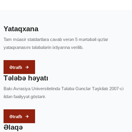
Yataqxana
Tam müasir statdartlara cavab verən 5 mərtəbəli qızlar
yataqxanasını tələbələrin ixtiyarına verilib.
Ətraflı
Tələbə həyatı
Bakı Avrasiya Universitetində Tələbə Gənclər Təşkilatı 2007-ci
ildən fəaliyyət göstərir.
Ətraflı
Əlaqə