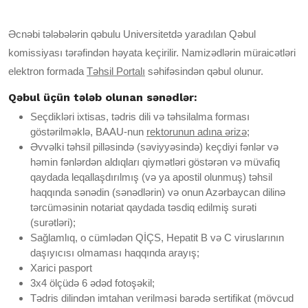
Əcnəbi tələbələrin qəbulu Universitetdə yaradılan Qəbul
komissiyası tərəfindən həyata keçirilir. Namizədlərin müraicətləri
elektron formada
Təhsil Portalı
səhifəsindən qəbul olunur.
Qəbul üçün tələb olunan sənədlər:
Seçdikləri ixtisas, tədris dili və təhsilalma forması
göstərilməklə, BAAU-nun
rektorunun adına ərizə
;
Əvvəlki təhsil pilləsində (səviyyəsində) keçdiyi fənlər və
həmin fənlərdən aldıqları qiymətləri göstərən və müvafiq
qaydada leqallaşdırılmış (və ya apostil olunmuş) təhsil
haqqında sənədin (sənədlərin) və onun Azərbaycan dilinə
tərcüməsinin notariat qaydada təsdiq edilmiş surəti
(surətləri);
Sağlamlıq, o cümlədən QİÇS, Hepatit B və C viruslarının
daşıyıcısı olmaması haqqında arayış;
Xarici pasport
3x4 ölçüdə 6 ədəd fotoşəkil;
Tədris dilindən imtahan verilməsi barədə sertifikat (mövcud