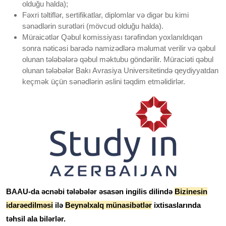
olduğu halda);
Fəxri təltiflər, sertifikatlar, diplomlar və digər bu kimi
sənədlərin surətləri (mövcud olduğu halda).
Müraicətlər Qəbul komissiyası tərəfindən yoxlanıldıqan
sonra nəticəsi barədə namizədlərə məlumat verilir və qəbul
olunan tələbələrə qəbul məktubu göndərilir. Müraciəti qəbul
olunan tələbələr Bakı Avrasiya Universitetində qeydiyyatdan
keçmək üçün sənədlərin əslini təqdim etməlidirlər.
BAAU-da əcnəbi tələbələr əsasən ingilis dilində
Bizinesin
idarəedilməsi
ilə
Beynəlxalq münasibətlər
ixtisaslarında
təhsil ala bilərlər.