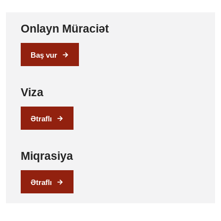
Onlayn Müraciət
Baş vur
Viza
Ətraflı
Miqrasiya
Ətraflı