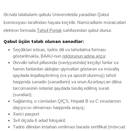
Əcnəbi tələbələrin qəbulu Universitetdə yaradılan Qəbul
komissiyası tərəfindən həyata keçirilir. Namizədlərin müraicətləri
elektron formada
Təhsil Portalı
səhifəsindən qəbul olunur.
Qəbul üçün tələb olunan sənədlər:
Seçdikləri ixtisas, tədris dili və təhsilalma forması
göstərilməklə, BAAU-nun
rektorunun adına ərizə
;
Əvvəlki təhsil pilləsində (səviyyəsində) keçdiyi fənlər və
həmin fənlərdən aldıqları qiymətləri göstərən və müvafiq
qaydada leqallaşdırılmış (və ya apostil olunmuş) təhsil
haqqında sənədin (sənədlərin) və onun Azərbaycan dilinə
tərcüməsinin notariat qaydada təsdiq edilmiş surəti
(surətləri);
Sağlamlıq, o cümlədən QİÇS, Hepatit B və C viruslarının
daşıyıcısı olmaması haqqında arayış;
Xarici pasport
3x4 ölçüdə 6 ədəd fotoşəkil;
Tədris dilindən imtahan verilməsi barədə sertifikat (mövcud