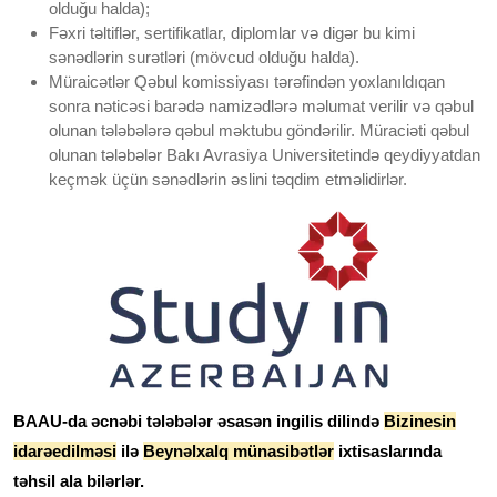
olduğu halda);
Fəxri təltiflər, sertifikatlar, diplomlar və digər bu kimi
sənədlərin surətləri (mövcud olduğu halda).
Müraicətlər Qəbul komissiyası tərəfindən yoxlanıldıqan
sonra nəticəsi barədə namizədlərə məlumat verilir və qəbul
olunan tələbələrə qəbul məktubu göndərilir. Müraciəti qəbul
olunan tələbələr Bakı Avrasiya Universitetində qeydiyyatdan
keçmək üçün sənədlərin əslini təqdim etməlidirlər.
BAAU-da əcnəbi tələbələr əsasən ingilis dilində
Bizinesin
idarəedilməsi
ilə
Beynəlxalq münasibətlər
ixtisaslarında
təhsil ala bilərlər.