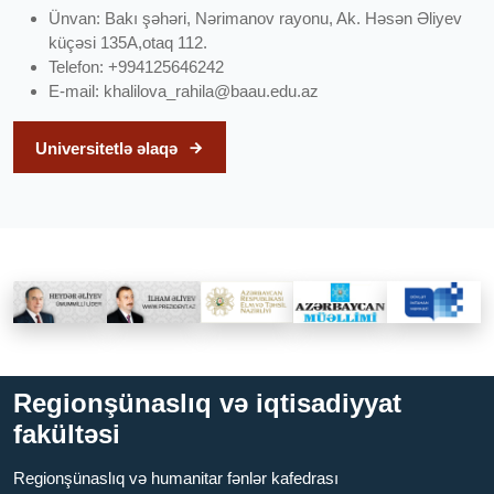
Ünvan: Bakı şəhəri, Nərimanov rayonu, Ak. Həsən Əliyev
küçəsi 135A,otaq 112.
Telefon: +994125646242
E-mail:
khalilova_rahila@baau.edu.az
Universitetlə əlaqə
Regionşünaslıq və iqtisadiyyat
fakültəsi
Regionşünaslıq və humanitar fənlər kafedrası