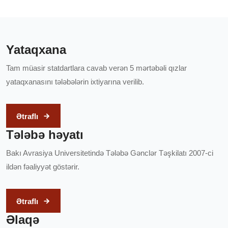
Yataqxana
Tam müasir statdartlara cavab verən 5 mərtəbəli qızlar
yataqxanasını tələbələrin ixtiyarına verilib.
Ətraflı
Tələbə həyatı
Bakı Avrasiya Universitetində Tələbə Gənclər Təşkilatı 2007-ci
ildən fəaliyyət göstərir.
Ətraflı
Əlaqə