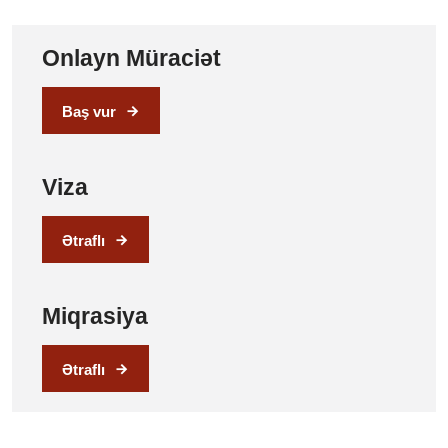
Onlayn Müraciət
Baş vur
Viza
Ətraflı
Miqrasiya
Ətraflı