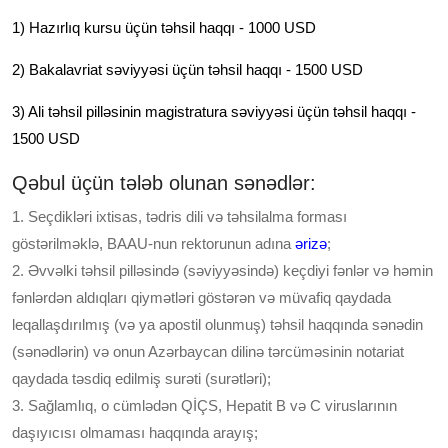
1) Hazırlıq kursu üçün təhsil haqqı - 1000 USD
2) Bakalavriat səviyyəsi üçün təhsil haqqı - 1500 USD
3) Ali təhsil pilləsinin magistratura səviyyəsi üçün təhsil haqqı -
1500 USD
Qəbul üçün tələb olunan sənədlər:
1. Seçdikləri ixtisas, tədris dili və təhsilalma forması
göstərilməklə, BAAU-nun rektorunun adına
ərizə
;
2. Əvvəlki təhsil pilləsində (səviyyəsində) keçdiyi fənlər və həmin
fənlərdən aldıqları qiymətləri göstərən və müvafiq qaydada
leqallaşdırılmış (və ya apostil olunmuş) təhsil haqqında sənədin
(sənədlərin) və onun Azərbaycan dilinə tərcüməsinin notariat
qaydada təsdiq edilmiş surəti (surətləri);
3. Sağlamlıq, o cümlədən QİÇS, Hepatit B və C viruslarının
daşıyıcısı olmaması haqqında arayış;