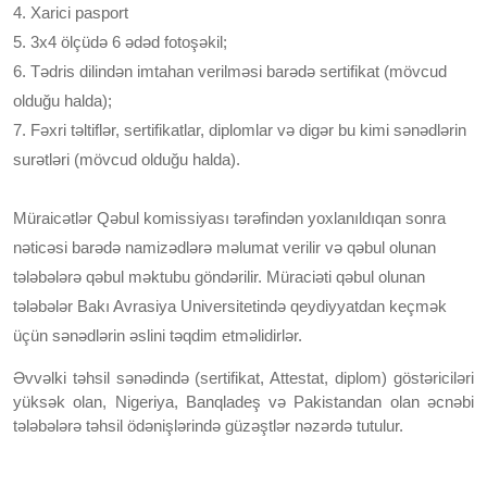
4. Xarici pasport
5. 3x4 ölçüdə 6 ədəd fotoşəkil;
6. Tədris dilindən imtahan verilməsi barədə sertifikat (mövcud
olduğu halda);
7. Fəxri təltiflər, sertifikatlar, diplomlar və digər bu kimi sənədlərin
surətləri (mövcud olduğu halda).
Müraicətlər Qəbul komissiyası tərəfindən yoxlanıldıqan sonra
nəticəsi barədə namizədlərə məlumat verilir və qəbul olunan
tələbələrə qəbul məktubu göndərilir. Müraciəti qəbul olunan
tələbələr Bakı Avrasiya Universitetində qeydiyyatdan keçmək
üçün sənədlərin əslini təqdim etməlidirlər.
Əvvəlki təhsil sənədində (sertifikat, Attestat, diplom) göstəriciləri
yüksək olan, Nigeriya, Banqladeş və Pakistandan olan əcnəbi
tələbələrə təhsil ödənişlərində güzəştlər nəzərdə tutulur.