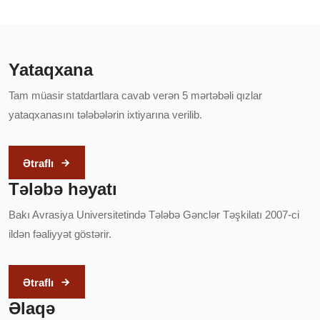
Yataqxana
Tam müasir statdartlara cavab verən 5 mərtəbəli qızlar
yataqxanasını tələbələrin ixtiyarına verilib.
Ətraflı
Tələbə həyatı
Bakı Avrasiya Universitetində Tələbə Gənclər Təşkilatı 2007-ci
ildən fəaliyyət göstərir.
Ətraflı
Əlaqə