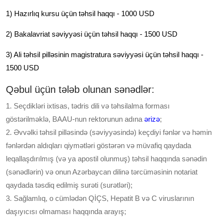
1) Hazırlıq kursu üçün təhsil haqqı - 1000 USD
2) Bakalavriat səviyyəsi üçün təhsil haqqı - 1500 USD
3) Ali təhsil pilləsinin magistratura səviyyəsi üçün təhsil haqqı -
1500 USD
Qəbul üçün tələb olunan sənədlər:
1. Seçdikləri ixtisas, tədris dili və təhsilalma forması
göstərilməklə, BAAU-nun rektorunun adına
ərizə
;
2. Əvvəlki təhsil pilləsində (səviyyəsində) keçdiyi fənlər və həmin
fənlərdən aldıqları qiymətləri göstərən və müvafiq qaydada
leqallaşdırılmış (və ya apostil olunmuş) təhsil haqqında sənədin
(sənədlərin) və onun Azərbaycan dilinə tərcüməsinin notariat
qaydada təsdiq edilmiş surəti (surətləri);
3. Sağlamlıq, o cümlədən QİÇS, Hepatit B və C viruslarının
daşıyıcısı olmaması haqqında arayış;