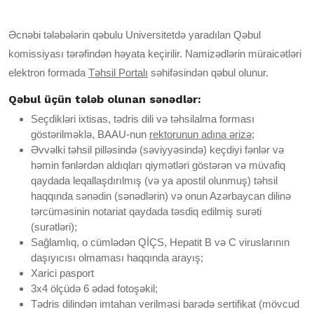
Əcnəbi tələbələrin qəbulu Universitetdə yaradılan Qəbul
komissiyası tərəfindən həyata keçirilir. Namizədlərin müraicətləri
elektron formada
Təhsil Portalı
səhifəsindən qəbul olunur.
Qəbul üçün tələb olunan sənədlər:
Seçdikləri ixtisas, tədris dili və təhsilalma forması
göstərilməklə, BAAU-nun
rektorunun adına ərizə
;
Əvvəlki təhsil pilləsində (səviyyəsində) keçdiyi fənlər və
həmin fənlərdən aldıqları qiymətləri göstərən və müvafiq
qaydada leqallaşdırılmış (və ya apostil olunmuş) təhsil
haqqında sənədin (sənədlərin) və onun Azərbaycan dilinə
tərcüməsinin notariat qaydada təsdiq edilmiş surəti
(surətləri);
Sağlamlıq, o cümlədən QİÇS, Hepatit B və C viruslarının
daşıyıcısı olmaması haqqında arayış;
Xarici pasport
3x4 ölçüdə 6 ədəd fotoşəkil;
Tədris dilindən imtahan verilməsi barədə sertifikat (mövcud