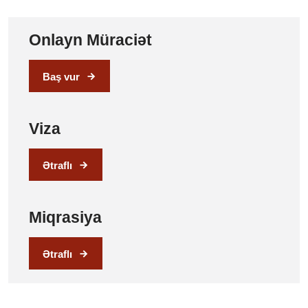
Onlayn Müraciət
Baş vur
Viza
Ətraflı
Miqrasiya
Ətraflı