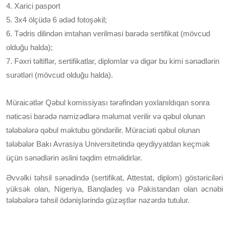
4. Xarici pasport
5. 3x4 ölçüdə 6 ədəd fotoşəkil;
6. Tədris dilindən imtahan verilməsi barədə sertifikat (mövcud
olduğu halda);
7. Fəxri təltiflər, sertifikatlar, diplomlar və digər bu kimi sənədlərin
surətləri (mövcud olduğu halda).
Müraicətlər Qəbul komissiyası tərəfindən yoxlanıldıqan sonra
nəticəsi barədə namizədlərə məlumat verilir və qəbul olunan
tələbələrə qəbul məktubu göndərilir. Müraciəti qəbul olunan
tələbələr Bakı Avrasiya Universitetində qeydiyyatdan keçmək
üçün sənədlərin əslini təqdim etməlidirlər.
Əvvəlki təhsil sənədində (sertifikat, Attestat, diplom) göstəriciləri
yüksək olan, Nigeriya, Banqladeş və Pakistandan olan əcnəbi
tələbələrə təhsil ödənişlərində güzəştlər nəzərdə tutulur.