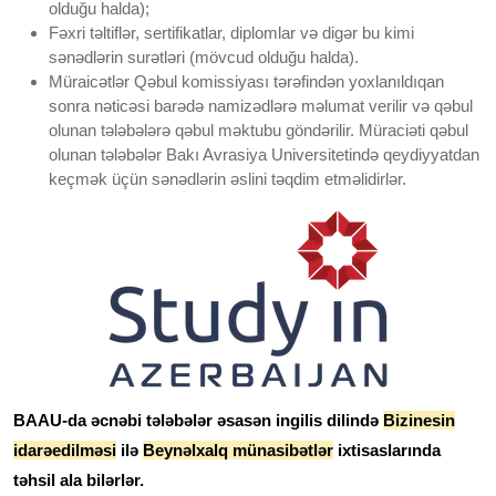
olduğu halda);
Fəxri təltiflər, sertifikatlar, diplomlar və digər bu kimi
sənədlərin surətləri (mövcud olduğu halda).
Müraicətlər Qəbul komissiyası tərəfindən yoxlanıldıqan
sonra nəticəsi barədə namizədlərə məlumat verilir və qəbul
olunan tələbələrə qəbul məktubu göndərilir. Müraciəti qəbul
olunan tələbələr Bakı Avrasiya Universitetində qeydiyyatdan
keçmək üçün sənədlərin əslini təqdim etməlidirlər.
BAAU-da əcnəbi tələbələr əsasən ingilis dilində
Bizinesin
idarəedilməsi
ilə
Beynəlxalq münasibətlər
ixtisaslarında
təhsil ala bilərlər.