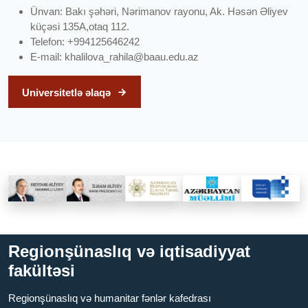
Ünvan: Bakı şəhəri, Nərimanov rayonu, Ak. Həsən Əliyev
küçəsi 135A,otaq 112.
Telefon: +994125646242
E-mail:
khalilova_rahila@baau.edu.az
Universitetlə əlaqə
Regionşünaslıq və iqtisadiyyat
fakültəsi
Regionşünaslıq və humanitar fənlər kafedrası