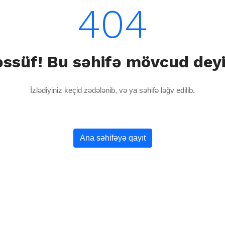
404
ssüf! Bu səhifə mövcud dey
İzlədiyiniz keçid zədələnib, və ya səhifə ləğv edilib.
Ana səhifəyə qayıt