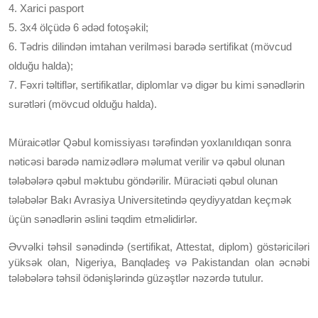
4. Xarici pasport
5. 3x4 ölçüdə 6 ədəd fotoşəkil;
6. Tədris dilindən imtahan verilməsi barədə sertifikat (mövcud
olduğu halda);
7. Fəxri təltiflər, sertifikatlar, diplomlar və digər bu kimi sənədlərin
surətləri (mövcud olduğu halda).
Müraicətlər Qəbul komissiyası tərəfindən yoxlanıldıqan sonra
nəticəsi barədə namizədlərə məlumat verilir və qəbul olunan
tələbələrə qəbul məktubu göndərilir. Müraciəti qəbul olunan
tələbələr Bakı Avrasiya Universitetində qeydiyyatdan keçmək
üçün sənədlərin əslini təqdim etməlidirlər.
Əvvəlki təhsil sənədində (sertifikat, Attestat, diplom) göstəriciləri
yüksək olan, Nigeriya, Banqladeş və Pakistandan olan əcnəbi
tələbələrə təhsil ödənişlərində güzəştlər nəzərdə tutulur.