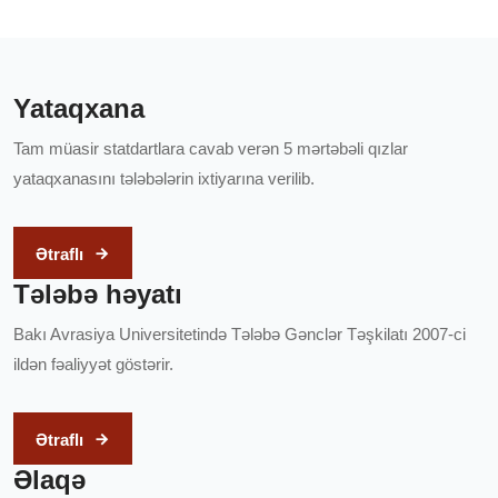
Yataqxana
Tam müasir statdartlara cavab verən 5 mərtəbəli qızlar
yataqxanasını tələbələrin ixtiyarına verilib.
Ətraflı
Tələbə həyatı
Bakı Avrasiya Universitetində Tələbə Gənclər Təşkilatı 2007-ci
ildən fəaliyyət göstərir.
Ətraflı
Əlaqə