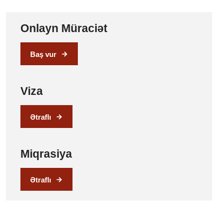
Onlayn Müraciət
Baş vur
Viza
Ətraflı
Miqrasiya
Ətraflı