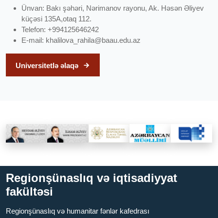
Ünvan: Bakı şəhəri, Nərimanov rayonu, Ak. Həsən Əliyev
küçəsi 135A,otaq 112.
Telefon: +994125646242
E-mail:
khalilova_rahila@baau.edu.az
Universitetlə əlaqə
Regionşünaslıq və iqtisadiyyat
fakültəsi
Regionşünaslıq və humanitar fənlər kafedrası