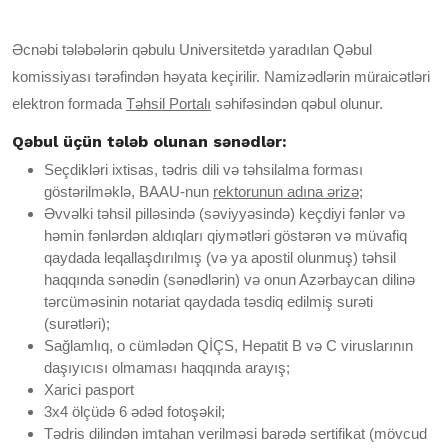
Əcnəbi tələbələrin qəbulu Universitetdə yaradılan Qəbul
komissiyası tərəfindən həyata keçirilir. Namizədlərin müraicətləri
elektron formada
Təhsil Portalı
səhifəsindən qəbul olunur.
Qəbul üçün tələb olunan sənədlər:
Seçdikləri ixtisas, tədris dili və təhsilalma forması
göstərilməklə, BAAU-nun
rektorunun adına ərizə
;
Əvvəlki təhsil pilləsində (səviyyəsində) keçdiyi fənlər və
həmin fənlərdən aldıqları qiymətləri göstərən və müvafiq
qaydada leqallaşdırılmış (və ya apostil olunmuş) təhsil
haqqında sənədin (sənədlərin) və onun Azərbaycan dilinə
tərcüməsinin notariat qaydada təsdiq edilmiş surəti
(surətləri);
Sağlamlıq, o cümlədən QİÇS, Hepatit B və C viruslarının
daşıyıcısı olmaması haqqında arayış;
Xarici pasport
3x4 ölçüdə 6 ədəd fotoşəkil;
Tədris dilindən imtahan verilməsi barədə sertifikat (mövcud