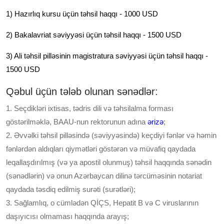
1) Hazırlıq kursu üçün təhsil haqqı - 1000 USD
2) Bakalavriat səviyyəsi üçün təhsil haqqı - 1500 USD
3) Ali təhsil pilləsinin magistratura səviyyəsi üçün təhsil haqqı -
1500 USD
Qəbul üçün tələb olunan sənədlər:
1. Seçdikləri ixtisas, tədris dili və təhsilalma forması
göstərilməklə, BAAU-nun rektorunun adına
ərizə
;
2. Əvvəlki təhsil pilləsində (səviyyəsində) keçdiyi fənlər və həmin
fənlərdən aldıqları qiymətləri göstərən və müvafiq qaydada
leqallaşdırılmış (və ya apostil olunmuş) təhsil haqqında sənədin
(sənədlərin) və onun Azərbaycan dilinə tərcüməsinin notariat
qaydada təsdiq edilmiş surəti (surətləri);
3. Sağlamlıq, o cümlədən QİÇS, Hepatit B və C viruslarının
daşıyıcısı olmaması haqqında arayış;