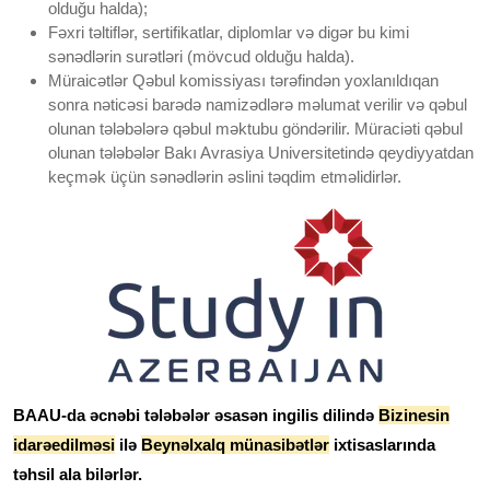
olduğu halda);
Fəxri təltiflər, sertifikatlar, diplomlar və digər bu kimi
sənədlərin surətləri (mövcud olduğu halda).
Müraicətlər Qəbul komissiyası tərəfindən yoxlanıldıqan
sonra nəticəsi barədə namizədlərə məlumat verilir və qəbul
olunan tələbələrə qəbul məktubu göndərilir. Müraciəti qəbul
olunan tələbələr Bakı Avrasiya Universitetində qeydiyyatdan
keçmək üçün sənədlərin əslini təqdim etməlidirlər.
BAAU-da əcnəbi tələbələr əsasən ingilis dilində
Bizinesin
idarəedilməsi
ilə
Beynəlxalq münasibətlər
ixtisaslarında
təhsil ala bilərlər.