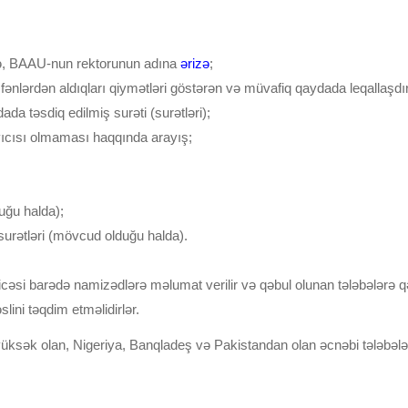
əklə, BAAU-nun rektorunun adına
ərizə
;
n fənlərdən aldıqları qiymətləri göstərən və müvafiq qaydada leqallaşd
da təsdiq edilmiş surəti (surətləri);
yıcısı olmaması haqqında arayış;
uğu halda);
in surətləri (mövcud olduğu halda).
cəsi barədə namizədlərə məlumat verilir və qəbul olunan tələbələrə qə
ini təqdim etməlidirlər.
ri yüksək olan, Nigeriya, Banqladeş və Pakistandan olan əcnəbi tələbələ