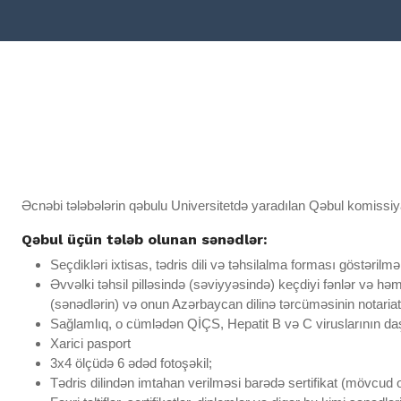
Əcnəbi tələbələrin qəbulu Universitetdə yaradılan Qəbul komissiya
Qəbul üçün tələb olunan sənədlər:
Seçdikləri ixtisas, tədris dili və təhsilalma forması göstəri
Əvvəlki təhsil pilləsində (səviyyəsində) keçdiyi fənlər və hə
(sənədlərin) və onun Azərbaycan dilinə tərcüməsinin notariat 
Sağlamlıq, o cümlədən QİÇS, Hepatit B və C viruslarının da
Xarici pasport
3x4 ölçüdə 6 ədəd fotoşəkil;
Tədris dilindən imtahan verilməsi barədə sertifikat (mövcud 