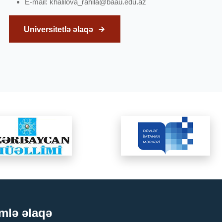
E-mail:
khalilova_rahila@baau.edu.az
Universitetlə əlaqə
mlə əlaqə