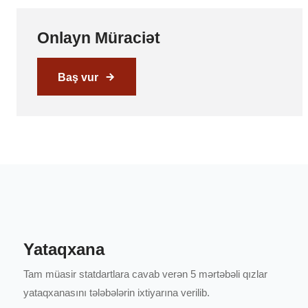
Onlayn Müraciət
Baş vur
Yataqxana
Tam müasir statdartlara cavab verən 5 mərtəbəli qızlar
yataqxanasını tələbələrin ixtiyarına verilib.