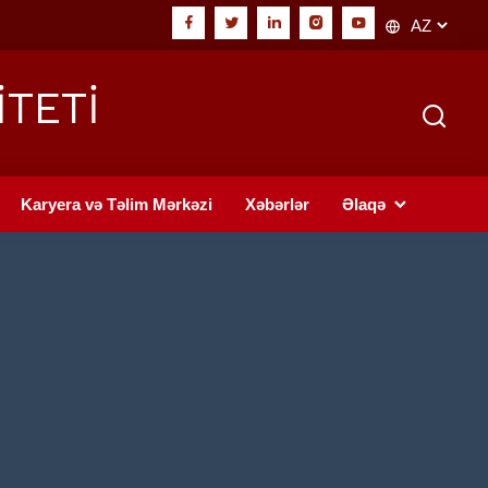
İTETİ
Karyera və Təlim Mərkəzi
Xəbərlər
Əlaqə