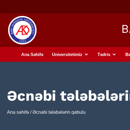
B
Ana Səhifə
Universitetimiz
Tədris
Be
Əcnəbi tələbələr
Ana səhifə
/ Əcnəbi tələbələrin qəbulu