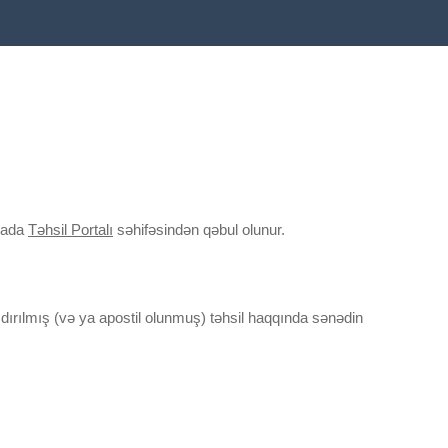
rmada
Təhsil Portalı
səhifəsindən qəbul olunur.
şdırılmış (və ya apostil olunmuş) təhsil haqqında sənədin