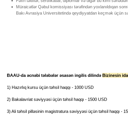
Fəxri təltiflər, sertifikatlar, diplomlar və digər bu kimi sənədl
Müraicətlər Qəbul komissiyası tərəfindən yoxlanıldıqan sonra
Bakı Avrasiya Universitetində qeydiyyatdan keçmək üçün sənə
BAAU-da əcnəbi tələbələr əsasən ingilis dilində
Bizinesin id
1) Hazırlıq kursu üçün təhsil haqqı - 1000 USD
2) Bakalavriat səviyyəsi üçün təhsil haqqı - 1500 USD
3) Ali təhsil pilləsinin magistratura səviyyəsi üçün təhsil haqqı -