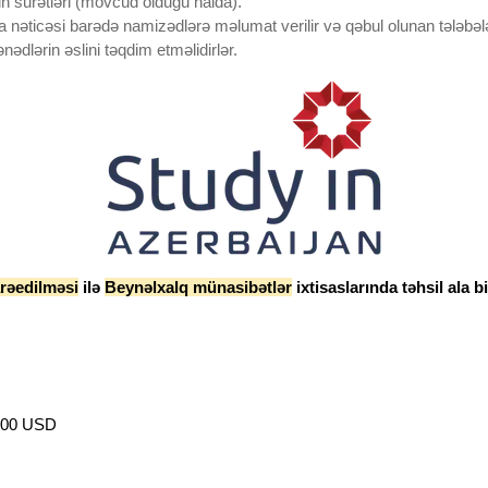
ərin surətləri (mövcud olduğu halda).
 nəticəsi barədə namizədlərə məlumat verilir və qəbul olunan tələbələ
dlərin əslini təqdim etməlidirlər.
arəedilməsi
ilə
Beynəlxalq münasibətlər
ixtisaslarında təhsil ala bi
 1500 USD