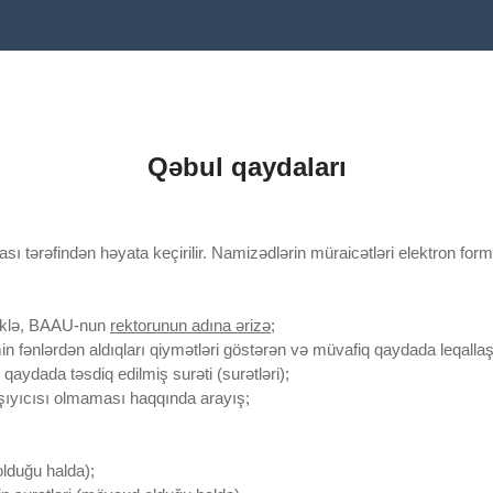
Qəbul qaydaları
sı tərəfindən həyata keçirilir. Namizədlərin müraicətləri elektron fo
lməklə, BAAU-nun
rektorunun adına ərizə
;
min fənlərdən aldıqları qiymətləri göstərən və müvafiq qaydada leqalla
qaydada təsdiq edilmiş surəti (surətləri);
şıyıcısı olmaması haqqında arayış;
olduğu halda);