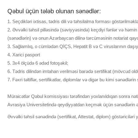
Qəbul üçün tələb olunan sənədlər:
1. Seçdikləri ixtisas, tədris dili və təhsilalma forması göstərilm
2. Əvvəlki təhsil pilləsində (səviyyəsində) keçdiyi fənlər və həmi
(sənədlərin) və onun Azərbaycan dilinə tərcüməsinin notariat qayda
3. Sağlamlıq, o cümlədən QİÇS, Hepatit B və C viruslarının daşı
4. Xarici pasport
5. 3x4 ölçüdə 6 ədəd fotoşəkil;
6. Tədris dilindən imtahan verilməsi barədə sertifikat (mövcud old
7. Fəxri təltiflər, sertifikatlar, diplomlar və digər bu kimi sənədlər
Müraicətlər Qəbul komissiyası tərəfindən yoxlanıldıqan sonra nəti
Avrasiya Universitetində qeydiyyatdan keçmək üçün sənədlərin əsl
Əvvəlki təhsil sənədində (sertifikat, Attestat, diplom) göstəricilə