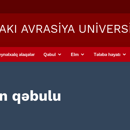
AKI AVRASİYA UNİVERS
ynəlxalq əlaqələr
Qəbul
Elm
Tələbə həyatı
in qəbulu