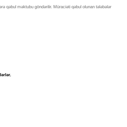
rə qəbul məktubu göndərilir. Müraciəti qəbul olunan tələbələr
lərlər.