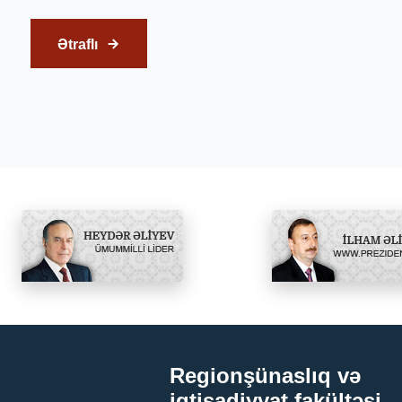
Ətraflı
Regionşünaslıq və
iqtisadiyyat fakültəsi