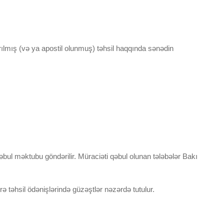
ırılmış (və ya apostil olunmuş) təhsil haqqında sənədin
bul məktubu göndərilir. Müraciəti qəbul olunan tələbələr Bakı
rə təhsil ödənişlərində güzəştlər nəzərdə tutulur.