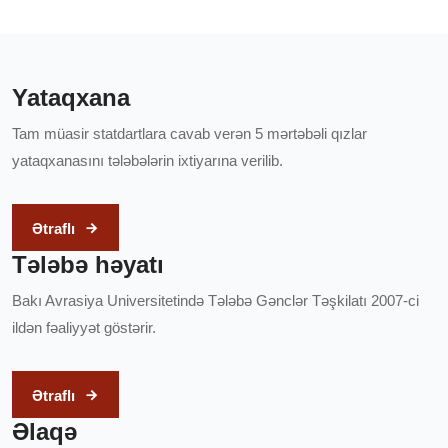
Yataqxana
Tam müasir statdartlara cavab verən 5 mərtəbəli qızlar
yataqxanasını tələbələrin ixtiyarına verilib.
Ətraflı
Tələbə həyatı
Bakı Avrasiya Universitetində Tələbə Gənclər Təşkilatı 2007-ci
ildən fəaliyyət göstərir.
Ətraflı
Əlaqə