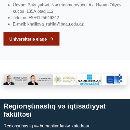
Ünvan: Bakı şəhəri, Nərimanov rayonu, Ak. Həsən Əliyev
küçəsi 135A,otaq 112.
Telefon: +994125646242
E-mail:
khalilova_rahila@baau.edu.az
Universitetlə əlaqə
Regionşünaslıq və iqtisadiyyat
fakültəsi
Regionşünaslıq və humanitar fənlər kafedrası