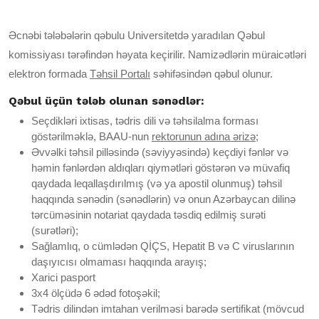
Əcnəbi tələbələrin qəbulu Universitetdə yaradılan Qəbul
komissiyası tərəfindən həyata keçirilir. Namizədlərin müraicətləri
elektron formada
Təhsil Portalı
səhifəsindən qəbul olunur.
Qəbul üçün tələb olunan sənədlər:
Seçdikləri ixtisas, tədris dili və təhsilalma forması
göstərilməklə, BAAU-nun
rektorunun adına ərizə
;
Əvvəlki təhsil pilləsində (səviyyəsində) keçdiyi fənlər və
həmin fənlərdən aldıqları qiymətləri göstərən və müvafiq
qaydada leqallaşdırılmış (və ya apostil olunmuş) təhsil
haqqında sənədin (sənədlərin) və onun Azərbaycan dilinə
tərcüməsinin notariat qaydada təsdiq edilmiş surəti
(surətləri);
Sağlamlıq, o cümlədən QİÇS, Hepatit B və C viruslarının
daşıyıcısı olmaması haqqında arayış;
Xarici pasport
3x4 ölçüdə 6 ədəd fotoşəkil;
Tədris dilindən imtahan verilməsi barədə sertifikat (mövcud