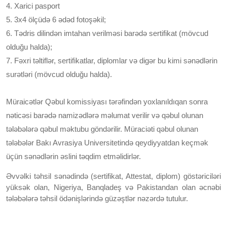
4. Xarici pasport
5. 3x4 ölçüdə 6 ədəd fotoşəkil;
6. Tədris dilindən imtahan verilməsi barədə sertifikat (mövcud
olduğu halda);
7. Fəxri təltiflər, sertifikatlar, diplomlar və digər bu kimi sənədlərin
surətləri (mövcud olduğu halda).
Müraicətlər Qəbul komissiyası tərəfindən yoxlanıldıqan sonra
nəticəsi barədə namizədlərə məlumat verilir və qəbul olunan
tələbələrə qəbul məktubu göndərilir. Müraciəti qəbul olunan
tələbələr Bakı Avrasiya Universitetində qeydiyyatdan keçmək
üçün sənədlərin əslini təqdim etməlidirlər.
Əvvəlki təhsil sənədində (sertifikat, Attestat, diplom) göstəriciləri
yüksək olan, Nigeriya, Banqladeş və Pakistandan olan əcnəbi
tələbələrə təhsil ödənişlərində güzəştlər nəzərdə tutulur.