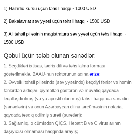
1) Hazırlıq kursu üçün təhsil haqqı - 1000 USD
2) Bakalavriat səviyyəsi üçün təhsil haqqı - 1500 USD
3) Ali təhsil pilləsinin magistratura səviyyəsi üçün təhsil haqqı -
1500 USD
Qəbul üçün tələb olunan sənədlər:
1. Seçdikləri ixtisas, tədris dili və təhsilalma forması
göstərilməklə, BAAU-nun rektorunun adına
ərizə
;
2. Əvvəlki təhsil pilləsində (səviyyəsində) keçdiyi fənlər və həmin
fənlərdən aldıqları qiymətləri göstərən və müvafiq qaydada
leqallaşdırılmış (və ya apostil olunmuş) təhsil haqqında sənədin
(sənədlərin) və onun Azərbaycan dilinə tərcüməsinin notariat
qaydada təsdiq edilmiş surəti (surətləri);
3. Sağlamlıq, o cümlədən QİÇS, Hepatit B və C viruslarının
daşıyıcısı olmaması haqqında arayış;