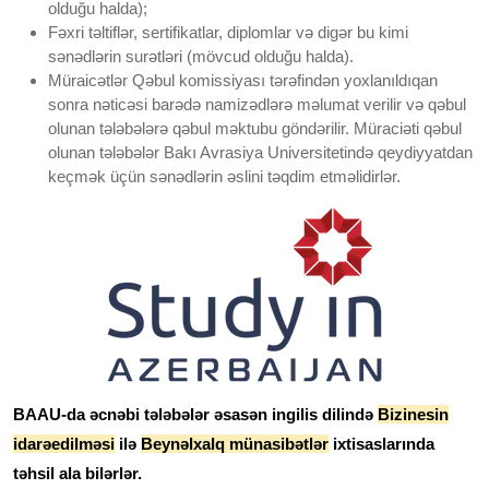
olduğu halda);
Fəxri təltiflər, sertifikatlar, diplomlar və digər bu kimi
sənədlərin surətləri (mövcud olduğu halda).
Müraicətlər Qəbul komissiyası tərəfindən yoxlanıldıqan
sonra nəticəsi barədə namizədlərə məlumat verilir və qəbul
olunan tələbələrə qəbul məktubu göndərilir. Müraciəti qəbul
olunan tələbələr Bakı Avrasiya Universitetində qeydiyyatdan
keçmək üçün sənədlərin əslini təqdim etməlidirlər.
BAAU-da əcnəbi tələbələr əsasən ingilis dilində
Bizinesin
idarəedilməsi
ilə
Beynəlxalq münasibətlər
ixtisaslarında
təhsil ala bilərlər.