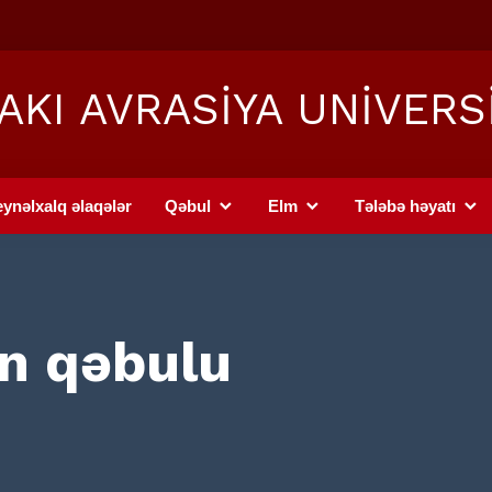
AKI AVRASİYA UNİVERS
ynəlxalq əlaqələr
Qəbul
Elm
Tələbə həyatı
in qəbulu