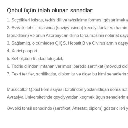
Qəbul üçün tələb olunan sənədlər:
1. Seçdikləri ixtisas, tədris dili və təhsilalma forması göstərilm
2. Əvvəlki təhsil pilləsində (səviyyəsində) keçdiyi fənlər və həmi
(sənədlərin) və onun Azərbaycan dilinə tərcüməsinin notariat qayda
3. Sağlamlıq, o cümlədən QİÇS, Hepatit B və C viruslarının daşı
4. Xarici pasport
5. 3x4 ölçüdə 6 ədəd fotoşəkil;
6. Tədris dilindən imtahan verilməsi barədə sertifikat (mövcud old
7. Fəxri təltiflər, sertifikatlar, diplomlar və digər bu kimi sənədlər
Müraicətlər Qəbul komissiyası tərəfindən yoxlanıldıqan sonra nəti
Avrasiya Universitetində qeydiyyatdan keçmək üçün sənədlərin əsl
Əvvəlki təhsil sənədində (sertifikat, Attestat, diplom) göstəricilə