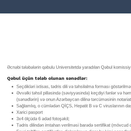
Əcnəbi tələbələrin qəbulu Universitetdə yaradılan Qəbul komissiya
Qəbul üçün tələb olunan sənədlər:
Seçdikləri ixtisas, tədris dili və təhsilalma forması göstəri
Əvvəlki təhsil pilləsində (səviyyəsində) keçdiyi fənlər və hə
(sənədlərin) və onun Azərbaycan dilinə tərcüməsinin notariat 
Sağlamlıq, o cümlədən QİÇS, Hepatit B və C viruslarının da
Xarici pasport
3x4 ölçüdə 6 ədəd fotoşəkil;
Tədris dilindən imtahan verilməsi barədə sertifikat (mövcud 