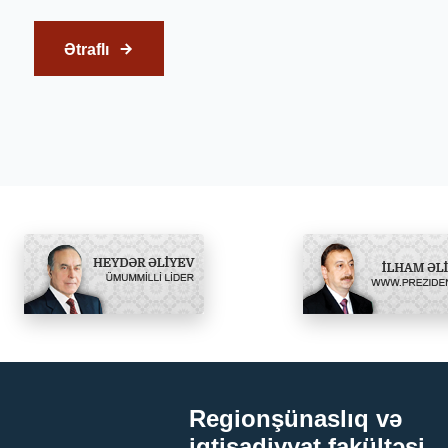
Ətraflı
Regionşünaslıq və
iqtisadiyyat fakültəsi