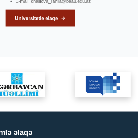
E-mail:
khalilova_rahila@baau.edu.az
Universitetlə əlaqə
mlə əlaqə