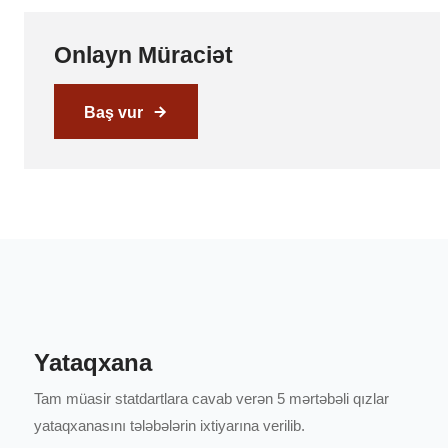
Onlayn Müraciət
Baş vur
Yataqxana
Tam müasir statdartlara cavab verən 5 mərtəbəli qızlar
yataqxanasını tələbələrin ixtiyarına verilib.