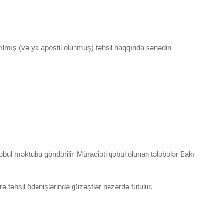
ırılmış (və ya apostil olunmuş) təhsil haqqında sənədin
bul məktubu göndərilir. Müraciəti qəbul olunan tələbələr Bakı
rə təhsil ödənişlərində güzəştlər nəzərdə tutulur.