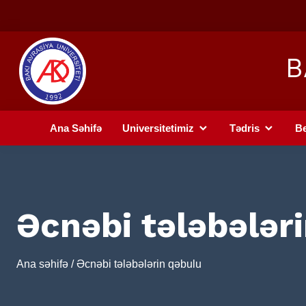
B
Ana Səhifə
Universitetimiz
Tədris
Be
Əcnəbi tələbələr
Ana səhifə
/ Əcnəbi tələbələrin qəbulu