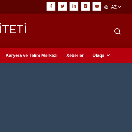
İTETİ
Karyera və Təlim Mərkəzi
Xəbərlər
Əlaqə