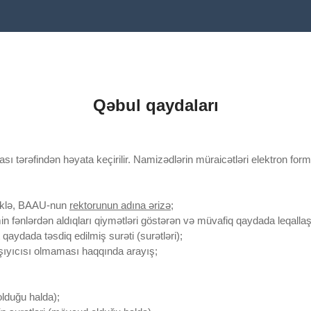
Qəbul qaydaları
sı tərəfindən həyata keçirilir. Namizədlərin müraicətləri elektron fo
lməklə, BAAU-nun
rektorunun adına ərizə
;
min fənlərdən aldıqları qiymətləri göstərən və müvafiq qaydada leqalla
qaydada təsdiq edilmiş surəti (surətləri);
şıyıcısı olmaması haqqında arayış;
olduğu halda);