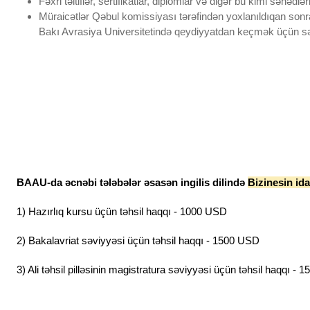
Fəxri təltiflər, sertifikatlar, diplomlar və digər bu kimi sənədl
Müraicətlər Qəbul komissiyası tərəfindən yoxlanıldıqan sonra
Bakı Avrasiya Universitetində qeydiyyatdan keçmək üçün sənə
BAAU-da əcnəbi tələbələr əsasən ingilis dilində
Bizinesin id
1) Hazırlıq kursu üçün təhsil haqqı - 1000 USD
2) Bakalavriat səviyyəsi üçün təhsil haqqı - 1500 USD
3) Ali təhsil pilləsinin magistratura səviyyəsi üçün təhsil haqqı -