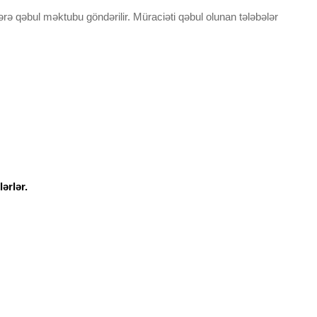
rə qəbul məktubu göndərilir. Müraciəti qəbul olunan tələbələr
lərlər.