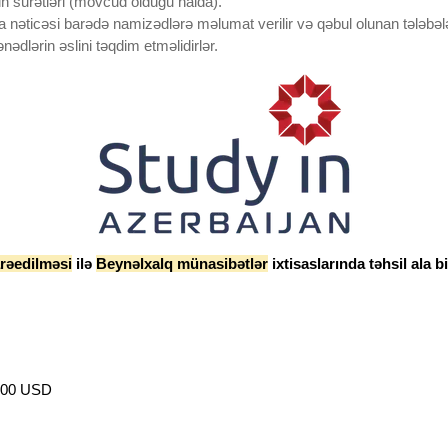
ərin surətləri (mövcud olduğu halda).
 nəticəsi barədə namizədlərə məlumat verilir və qəbul olunan tələbələ
dlərin əslini təqdim etməlidirlər.
arəedilməsi
ilə
Beynəlxalq münasibətlər
ixtisaslarında təhsil ala bi
 1500 USD