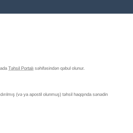
rmada
Təhsil Portalı
səhifəsindən qəbul olunur.
şdırılmış (və ya apostil olunmuş) təhsil haqqında sənədin