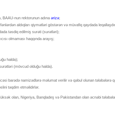
əklə, BAAU-nun rektorunun adına
ərizə
;
n fənlərdən aldıqları qiymətləri göstərən və müvafiq qaydada leqallaşd
da təsdiq edilmiş surəti (surətləri);
yıcısı olmaması haqqında arayış;
uğu halda);
in surətləri (mövcud olduğu halda).
cəsi barədə namizədlərə məlumat verilir və qəbul olunan tələbələrə qə
ini təqdim etməlidirlər.
ri yüksək olan, Nigeriya, Banqladeş və Pakistandan olan əcnəbi tələbələ