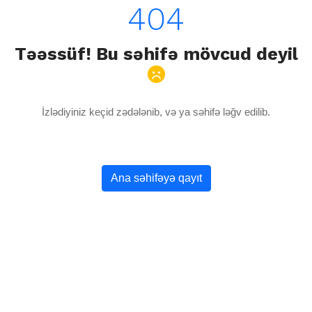
404
Təəssüf! Bu səhifə mövcud deyil
İzlədiyiniz keçid zədələnib, və ya səhifə ləğv edilib.
Ana səhifəyə qayıt