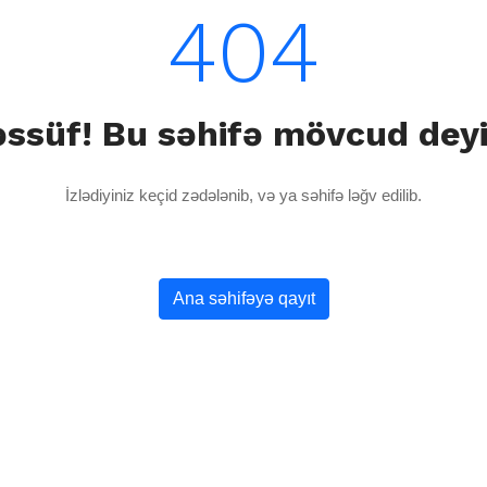
404
ssüf! Bu səhifə mövcud dey
İzlədiyiniz keçid zədələnib, və ya səhifə ləğv edilib.
Ana səhifəyə qayıt