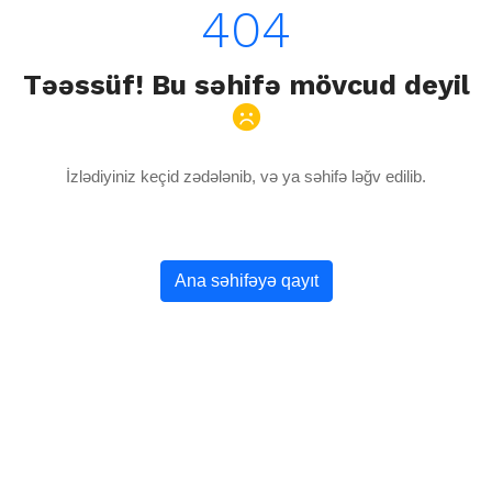
404
Təəssüf! Bu səhifə mövcud deyil
İzlədiyiniz keçid zədələnib, və ya səhifə ləğv edilib.
Ana səhifəyə qayıt