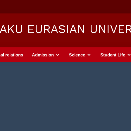
AKU EURASIAN UNIVER
al relations
Admission
Science
Student Life