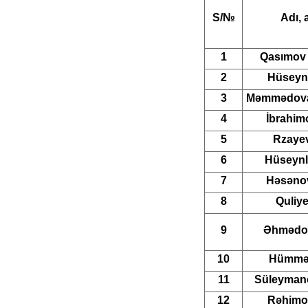
S/№
Adı, 
1
Qasımov
2
Hüseyno
3
Məmmədova-
4
İbrahimo
5
Rzayev
6
Hüseynl
7
Həsənov
8
Quliye
9
Əhmədov
10
Hümmət
11
Süleymano
12
Rəhimov