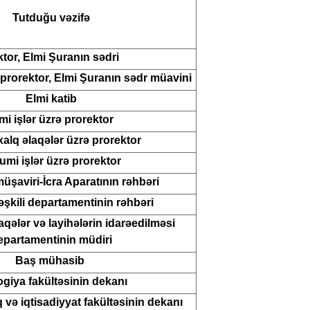
Tutduğu vəzifə
tor, Elmi Şuranın sədri
ə prorektor, Elmi Şuranın sədr müavini
Elmi katib
mi işlər üzrə prorektor
alq əlaqələr üzrə prorektor
mi işlər üzrə prorektor
üşaviri-İcra Aparatının rəhbəri
əşkili departamentinin rəhbəri
qələr və layihələrin idarəedilməsi
epartamentinin müdiri
Baş mühasib
ogiya fakültəsinin dekanı
və iqtisadiyyat fakültəsinin dekanı