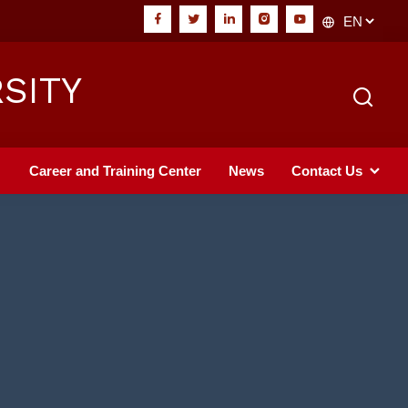
SITY
Career and Training Center
News
Contact Us