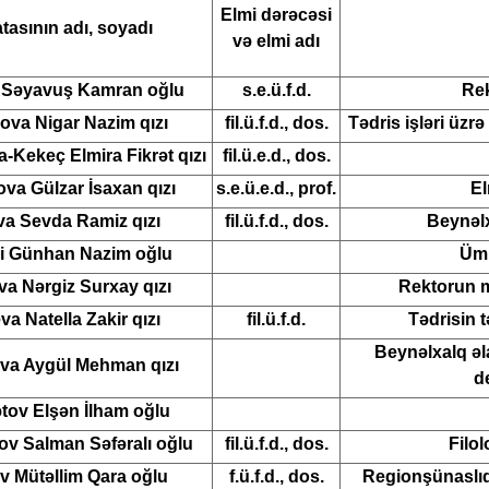
Elmi dərəcəsi
atasının adı, soyadı
və elmi adı
 Səyavuş Kamran oğlu
s.e.ü.f.d.
Rek
va Nigar Nazim qızı
fil.ü.f.d., dos.
Tədris işləri üzr
Kekeç Elmira Fikrət qızı
fil.ü.e.d., dos.
va Gülzar İsaxan qızı
s.e.ü.e.d., prof.
El
a Sevda Ramiz qızı
fil.ü.f.d., dos.
Beynəlx
i Günhan Nazim oğlu
Ümu
a Nərgiz Surxay qızı
Rektorun m
va Natella Zakir qızı
fil.ü.f.d.
Tədrisin t
Beynəlxalq əla
a Aygül Mehman qızı
d
ov Elşən İlham oğlu
v Salman Səfəralı oğlu
fil.ü.f.d., dos.
Filol
 Mütəllim Qara oğlu
f.ü.f.d., dos.
Regionşünaslıq 