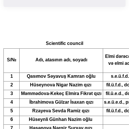
Scientific council
Elmi dərəc
S/№
Adı, atasının adı, soyadı
və elmi a
1
Qasımov Səyavuş Kamran oğlu
s.e.ü.f.d.
2
Hüseynova Nigar Nazim qızı
fil.ü.f.d., d
3
Məmmədova-Kekeç Elmira Fikrət qızı
fil.ü.e.d., d
4
İbrahimova Gülzar İsaxan qızı
s.e.ü.e.d., p
5
Rzayeva Sevda Ramiz qızı
fil.ü.f.d., d
6
Hüseynli Günhan Nazim oğlu
7
Həsənova Nərgiz Surxay qızı