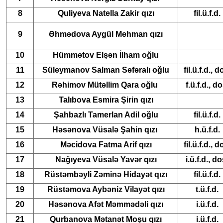
8
Quliyeva Natella Zakir qızı
fil.ü.f.d.
9
Əhmədova Aygül Mehman qızı
10
Hümmətov Elşən İlham oğlu
11
Süleymanov Salman Səfəralı oğlu
fil.ü.f.d., d
12
Rəhimov Mütəllim Qara oğlu
f.ü.f.d., do
13
Talıbova Esmira Şirin qızı
14
Şahbazlı Tamerlan Adil oğlu
fil.ü.f.d.
15
Həsənova Vüsalə Şahin qızı
h.ü.f.d.
16
Məcidova Fatma Arif qızı
fil.ü.f.d., d
17
Nağıyeva Vüsalə Yavər qızı
i.ü.f.d., do
18
Rüstəmbəyli Zəminə Hidayət qızı
fil.ü.f.d.
19
Rüstəmova Aybəniz Vilayət qızı
t.ü.f.d.
20
Həsənova Afət Məmmədəli qızı
i.ü.f.d.
21
Qurbanova Mətanət Moşu qızı
i.ü.f.d.