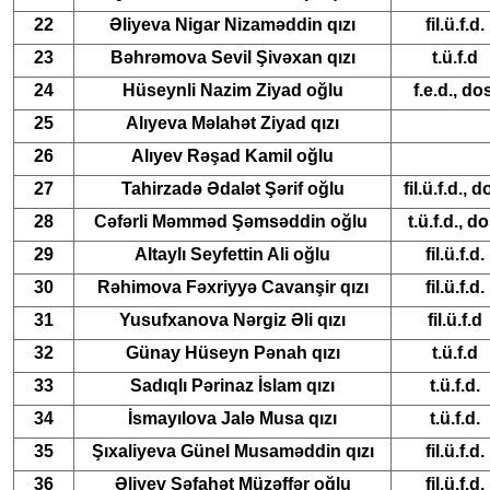
22
Əliyeva Nigar Nizaməddin qızı
fil.ü.f.d.
23
Bəhrəmova Sevil Şivəxan qızı
t.ü.f.d
24
Hüseynli Nazim Ziyad oğlu
f.e.d., do
25
Alıyeva Məlahət Ziyad qızı
26
Alıyev Rəşad Kamil oğlu
27
Tahirzadə Ədalət Şərif oğlu
fil.ü.f.d., d
28
Cəfərli Məmməd Şəmsəddin oğlu
t.ü.f.d., do
29
Altaylı Seyfettin Ali oğlu
fil.ü.f.d.
30
Rəhimova Fəxriyyə Cavanşir qızı
fil.ü.f.d.
31
Yusufxanova Nərgiz Əli qızı
fil.ü.f.d
32
Günay Hüseyn Pənah qızı
t.ü.f.d
33
Sadıqlı Pərinaz İslam qızı
t.ü.f.d.
34
İsmayılova Jalə Musa qızı
t.ü.f.d.
35
Şıxaliyeva Günel Musaməddin qızı
fil.ü.f.d.
36
Əliyev Şəfahət Müzəffər oğlu
fil.ü.f.d.