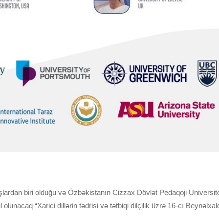
ardan biri olduğu və Özbəkistanın Cizzax Dövlət Pedaqoji Universitetini
lunacaq “Xarici dillərin tədrisi və tətbiqi dilçilik üzrə 16-cı Beynəlxa