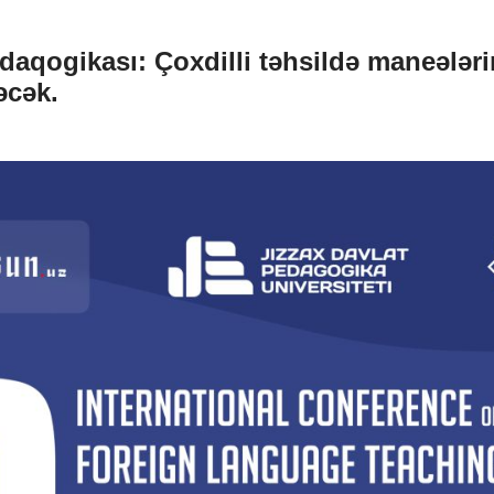
aqogikası: Çoxdilli təhsildə maneələri
əcək.