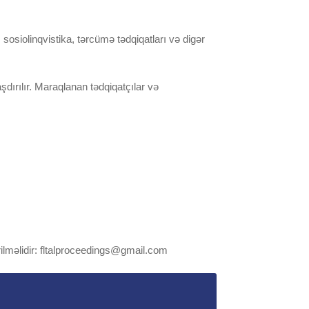
, sosiolinqvistika, tərcümə tədqiqatları və digər
şdırılır. Maraqlanan tədqiqatçılar və
lməlidir:
fltalproceedings@gmail.com