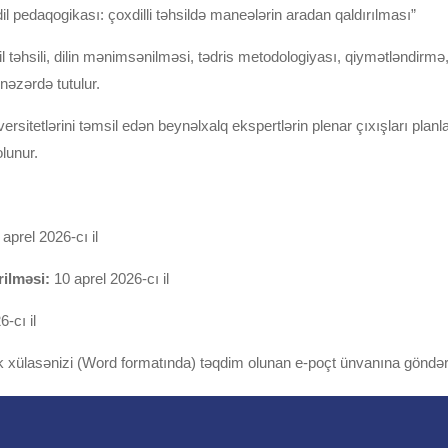
dil pedaqogikası: çoxdilli təhsildə maneələrin aradan qaldırılması”
, dil təhsili, dilin mənimsənilməsi, tədris metodologiyası, qiymətləndirmə
nəzərdə tutulur.
sitetlərini təmsil edən beynəlxalq ekspertlərin plenar çıxışları planla
lunur.
aprel 2026-cı il
rilməsi:
10 aprel 2026-cı il
-cı il
xülasənizi (Word formatında) təqdim olunan e-poçt ünvanına göndəri