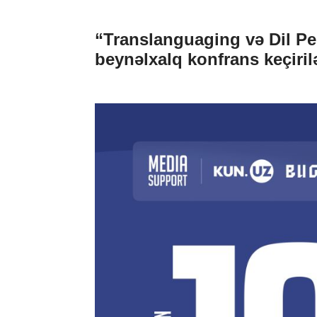
“Translanguaging və Dil Ped
beynəlxalq konfrans keçiril