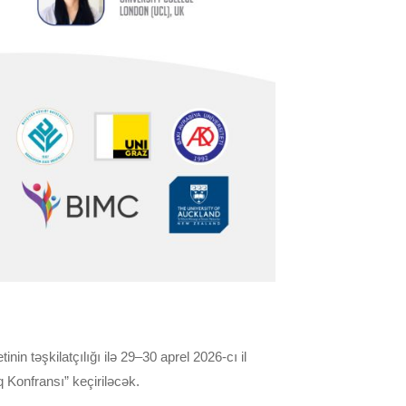
n təşkilatçılığı ilə 29–30 aprel 2026-cı il
lq Konfransı” keçiriləcək.