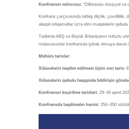
Konfransın mövzusu:
“Dillərarası ünsiyyət və 
Konfrans çərçivəsində tətbiqi dilçilik, çoxdillilik
əlaqəli istiqamətlər üzrə elmi məqalələrin qəbulu 
Tədbirdə ABŞ və Böyük Britaniyanın nüfuzlu univer
mütəxəssislər konfransda iştirak etməyə dəvət o
Mühüm tarixlər:
Xülasələrin təqdim edilməsi üçün son tarix:
6 
Xülasələrin qəbulu haqqında bildirişin göndə
Konfransın keçirilmə tarixləri:
29–30 aprel 2026
Konfransda təqdimatın həcmi:
250–350 sözlük 