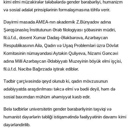
kimi elmi müzakirələr tələbələrdə gender bərabərliyi, humanizm
və sosial ədalət prinsiplərinin formalaşmasına töhfə verir.
Dəyirmi masada AMEA-nın akademik Z.Bünyadov adına
Şərqşünaslıq İnstitutunun Ərəb filologiyası şöbəsinin müdiri,
fil.ü.f.d., dosent Xumar Dadaş-Ələkbərova, Azərbaycan
Respublikasının Ailə, Qadın və Uşaq Problemləri üzrə Dövlət
Komitəsinin nümayəndəsi Aytəkin Quliyeva, Nizami Gəncəvi
adına Milli Azərbaycan Ədəbiyyatı Muzeyinin böyük elmi işçisi,
fil.ü.f.d. Nəcibə Bağırzadə iştirak ediblər.
Tədbir çərçivəsində qeyd olunub ki, qadın mövzusunun
ədəbiyyatda araşdırılması təkcə elmi və bədii deyil, həm də
sosial baxımdan mühüm əhəmiyyət kəsb edir.
Belə tədbirlər universitetin gender bərabərliyinin təşviqi və
humanist dəyərlərin təbliği istiqamətində fəaliyyətinin davamı kimi
dəyərləndirilib.