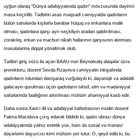
uyğun olaraq “Dünya ədəbiyyatında qadın” mövzusunda dəyirmi
masa keçirilib. Tədbirin əsas məqsədi cəmiyyətdə qadınların
bütün sahələrdə kişilərlə bərabər hüquq və imkanlara malik
olması, qadınlara qarşı ayrı-seçkiliyin aradan qaldırılması,
zorakılıq, erkən və məcburi nikah hallarının qarşısının alınması
məsələlərinə diqqət yönəltmək olub.
Tədbiri giriş sözü ilə açan BAAU-nun Beynəlxalq əlaqələr üzrə
prorektoru, dosent Sevda Rzayeva cəmiyyətin inkişafında
qadınların rolundan danışaraq vurğulayıb ki, dayanıqlı və ədalətli
gələcəyin qurulması üçün qadınların təhsil, elm və mədəniyyət
sahələrində fəallığının artırılması mühüm əhəmiyyət kəsb edir.
Daha sonra Xarici dil və ədəbiyyat kafedrasının müdiri dosent
Fatma Məcidova çıxış edərək bildirib ki, qadın obrazı dünya
ədəbiyyatında yalnız estetik yox, həm də sosial və mənəvi
dəyərlərin daşıyıcısı kimi mühüm yer tutur. O, qeyd edib ki, bu