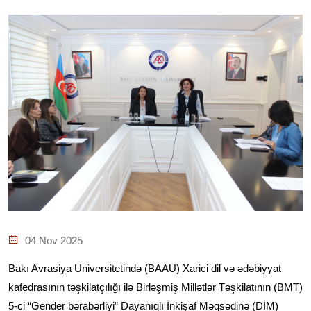
04 Nov 2025
Bakı Avrasiya Universitetində (BAAU) Xarici dil və ədəbiyyat
kafedrasının təşkilatçılığı ilə Birləşmiş Millətlər Təşkilatının (BMT)
5-ci “Gender bərabərliyi” Dayanıqlı İnkişaf Məqsədinə (DİM)