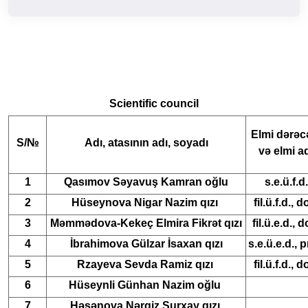
Scientific council
Elmi dərəc
S/№
Adı, atasının adı, soyadı
və elmi a
1
Qasımov Səyavuş Kamran oğlu
s.e.ü.f.d.
2
Hüseynova Nigar Nazim qızı
fil.ü.f.d., d
3
Məmmədova-Kekeç Elmira Fikrət qızı
fil.ü.e.d., d
4
İbrahimova Gülzar İsaxan qızı
s.e.ü.e.d., p
5
Rzayeva Sevda Ramiz qızı
fil.ü.f.d., d
6
Hüseynli Günhan Nazim oğlu
7
Həsənova Nərgiz Surxay qızı