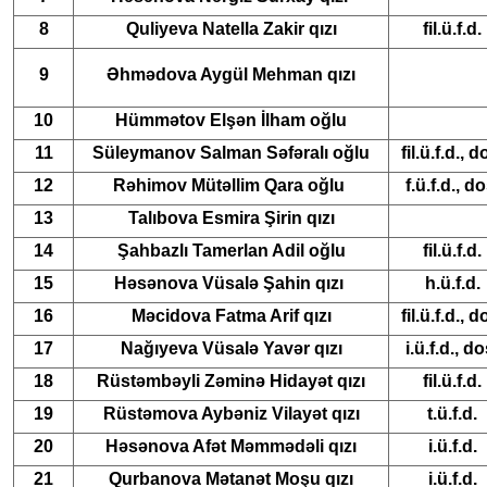
8
Quliyeva Natella Zakir qızı
fil.ü.f.d.
9
Əhmədova Aygül Mehman qızı
10
Hümmətov Elşən İlham oğlu
11
Süleymanov Salman Səfəralı oğlu
fil.ü.f.d., d
12
Rəhimov Mütəllim Qara oğlu
f.ü.f.d., do
13
Talıbova Esmira Şirin qızı
14
Şahbazlı Tamerlan Adil oğlu
fil.ü.f.d.
15
Həsənova Vüsalə Şahin qızı
h.ü.f.d.
16
Məcidova Fatma Arif qızı
fil.ü.f.d., d
17
Nağıyeva Vüsalə Yavər qızı
i.ü.f.d., do
18
Rüstəmbəyli Zəminə Hidayət qızı
fil.ü.f.d.
19
Rüstəmova Aybəniz Vilayət qızı
t.ü.f.d.
20
Həsənova Afət Məmmədəli qızı
i.ü.f.d.
21
Qurbanova Mətanət Moşu qızı
i.ü.f.d.