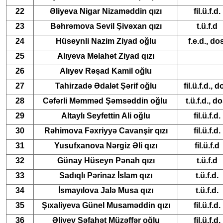
22
Əliyeva Nigar Nizaməddin qızı
fil.ü.f.d.
23
Bəhrəmova Sevil Şivəxan qızı
t.ü.f.d
24
Hüseynli Nazim Ziyad oğlu
f.e.d., do
25
Alıyeva Məlahət Ziyad qızı
26
Alıyev Rəşad Kamil oğlu
27
Tahirzadə Ədalət Şərif oğlu
fil.ü.f.d., d
28
Cəfərli Məmməd Şəmsəddin oğlu
t.ü.f.d., do
29
Altaylı Seyfettin Ali oğlu
fil.ü.f.d.
30
Rəhimova Fəxriyyə Cavanşir qızı
fil.ü.f.d.
31
Yusufxanova Nərgiz Əli qızı
fil.ü.f.d
32
Günay Hüseyn Pənah qızı
t.ü.f.d
33
Sadıqlı Pərinaz İslam qızı
t.ü.f.d.
34
İsmayılova Jalə Musa qızı
t.ü.f.d.
35
Şıxaliyeva Günel Musaməddin qızı
fil.ü.f.d.
36
Əliyev Şəfahət Müzəffər oğlu
fil.ü.f.d.