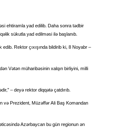
si ehtiramla yad edilib. Daha sonra tədbir
əlik sükutla yad edilməsi ilə başlanıb.
 edib. Rektor çıxışında bildirib ki, 8 Noyabr –
 Vətən müharibəsinin xalqın birliyini, milli
ir,” – deyə rektor diqqətə çatdırıb.
inin və Prezident, Müzəffər Ali Baş Komandan
nəticəsində Azərbaycan bu gün regionun ən