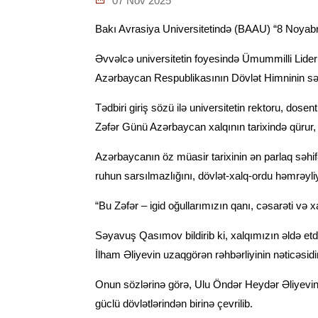
07 Nov 2025
Bakı Avrasiya Universitetində (BAAU) “8 Noyabr 
Əvvəlcə universitetin foyesində Ümummilli Lider 
Azərbaycan Respublikasının Dövlət Himninin səslə
Tədbiri giriş sözü ilə universitetin rektoru, dos
Zəfər Günü Azərbaycan xalqının tarixində qürur, 
Azərbaycanın öz müasir tarixinin ən parlaq səhif
ruhun sarsılmazlığını, dövlət-xalq-ordu həmrəyl
“Bu Zəfər – igid oğullarımızın qanı, cəsarəti və
Səyavuş Qasımov bildirib ki, xalqımızın əldə et
İlham Əliyevin uzaqgörən rəhbərliyinin nəticəsidi
Onun sözlərinə görə, Ulu Öndər Heydər Əliyevin 
güclü dövlətlərindən birinə çevrilib.