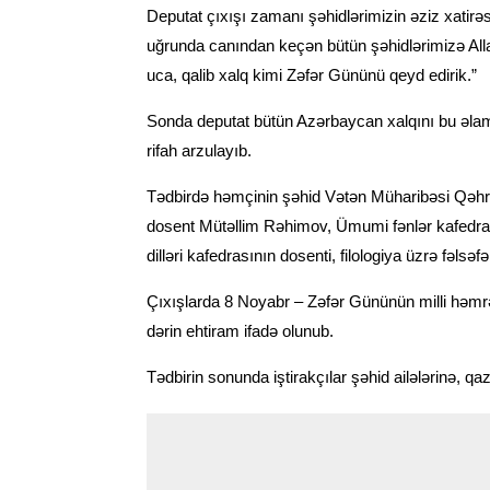
Deputat çıxışı zamanı şəhidlərimizin əziz xatir
uğrunda canından keçən bütün şəhidlərimizə All
uca, qalib xalq kimi Zəfər Gününü qeyd edirik.”
Sonda deputat bütün Azərbaycan xalqını bu əlam
rifah arzulayıb.
Tədbirdə həmçinin şəhid Vətən Müharibəsi Qəhr
dosent Mütəllim Rəhimov, Ümumi fənlər kafedrası
dilləri kafedrasının dosenti, filologiya üzrə fə
Çıxışlarda 8 Noyabr – Zəfər Gününün milli həmrəyl
dərin ehtiram ifadə olunub.
Tədbirin sonunda iştirakçılar şəhid ailələrinə, qazi