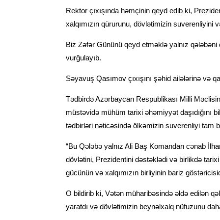
Rektor çıxışında həmçinin qeyd edib ki, Prezide
xalqımızın qürurunu, dövlətimizin suverenliyini v
Biz Zəfər Gününü qeyd etməklə yalnız qələbəni de
vurğulayıb.
Səyavuş Qasımov çıxışını şəhid ailələrinə və qaz
Tədbirdə Azərbaycan Respublikası Milli Məclisin
müstəvidə mühüm tarixi əhəmiyyət daşıdığını bild
tədbirləri nəticəsində ölkəmizin suverenliyi tam 
“Bu Qələbə yalnız Ali Baş Komandan cənab İlham 
dövlətini, Prezidentini dəstəklədi və birlikdə tar
gücünün və xalqımızın birliyinin bariz göstəricisi
O bildirib ki, Vətən müharibəsində əldə edilən q
yaratdı və dövlətimizin beynəlxalq nüfuzunu da