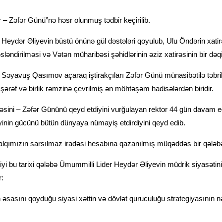
– Zəfər Günü”nə həsr olunmuş tədbir keçirilib.
Heydər Əliyevin büstü önünə gül dəstələri qoyulub, Ulu Öndərin xatirə
ndirilməsi və Vətən müharibəsi şəhidlərinin əziz xatirəsinin bir dəqiq
ent Səyavuş Qasımov açaraq iştirakçıları Zəfər Günü münasibətilə təbrik
şərəf və birlik rəmzinə çevrilmiş ən möhtəşəm hadisələrdən biridir.
əsini – Zəfər Gününü qeyd etdiyini vurğulayan rektor 44 gün davam edən
iyinin gücünü bütün dünyaya nümayiş etdirdiyini qeyd edib.
 xalqımızın sarsılmaz iradəsi hesabına qazanılmış müqəddəs bir qələbəd
diyi bu tarixi qələbə Ümummilli Lider Heydər Əliyevin müdrik siyasət
r:
əsasını qoyduğu siyasi xəttin və dövlət quruculuğu strategiyasının 