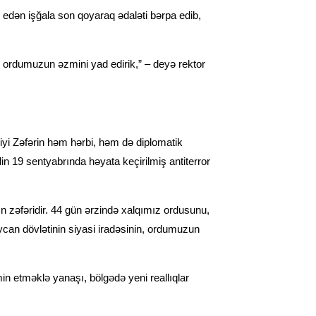
 edən işğala son qoyaraq ədaləti bərpa edib,
ə ordumuzun əzmini yad edirik,” – deyə rektor
iyi Zəfərin həm hərbi, həm də diplomatik
in 19 sentyabrında həyata keçirilmiş antiterror
 zəfəridir. 44 gün ərzində xalqımız ordusunu,
baycan dövlətinin siyasi iradəsinin, ordumuzun
in etməklə yanaşı, bölgədə yeni reallıqlar