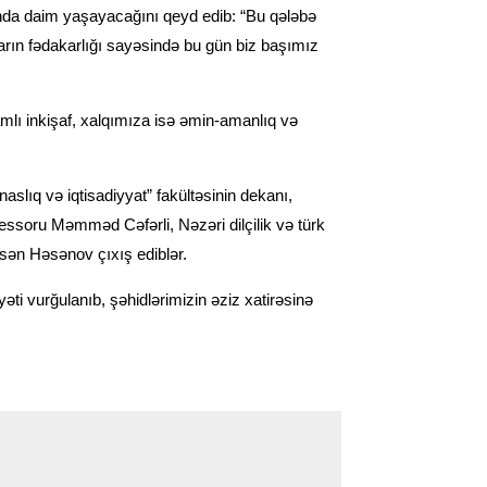
ında daim yaşayacağını qeyd edib: “Bu qələbə
rın fədakarlığı sayəsində bu gün biz başımız
lı inkişaf, xalqımıza isə əmin-amanlıq və
ıq və iqtisadiyyat” fakültəsinin dekanı,
essoru Məmməd Cəfərli, Nəzəri dilçilik və türk
əsən Həsənov çıxış ediblər.
ti vurğulanıb, şəhidlərimizin əziz xatirəsinə