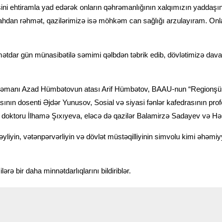
əsini ehtiramla yad edərək onların qəhrəmanlığının xalqımızın yaddaş
ahdan rəhmət, qazilərimizə isə möhkəm can sağlığı arzulayıram. Onla
ətdar gün münasibətilə səmimi qəlbdən təbrik edib, dövlətimizə davam
əmanı Azad Hümbətovun atası Arif Hümbətov, BAAU-nun “Regionşünasl
nın dosenti Əjdər Yunusov, Sosial və siyasi fənlər kafedrasının prof
lsəfə doktoru İlhamə Şıxıyeva, eləcə də qazilər Balamirzə Sadayev və H
iyin, vətənpərvərliyin və dövlət müstəqilliyinin simvolu kimi əhəmiyyə
lərə bir daha minnətdarlıqlarını bildiriblər.