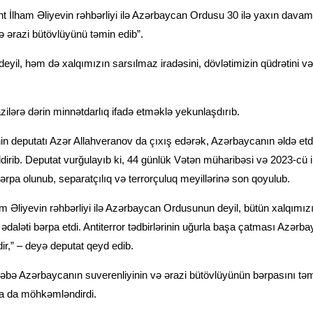
nt İlham Əliyevin rəhbərliyi ilə Azərbaycan Ordusu 30 ilə yaxın davam
ə ərazi bütövlüyünü təmin edib”.
yil, həm də xalqımızın sarsılmaz iradəsini, dövlətimizin qüdrətini v
ilərə dərin minnətdarlıq ifadə etməklə yekunlaşdırıb.
in deputatı Azər Allahveranov da çıxış edərək, Azərbaycanın əldə etd
irib. Deputat vurğulayıb ki, 44 günlük Vətən müharibəsi və 2023-cü il
bərpa olunub, separatçılıq və terrorçuluq meyillərinə son qoyulub.
Əliyevin rəhbərliyi ilə Azərbaycan Ordusunun deyil, bütün xalqımızın
ixi ədaləti bərpa etdi. Antiterror tədbirlərinin uğurla başa çatması Azər
dir,” – deyə deputat qeyd edib.
ələbə Azərbaycanın suverenliyinin və ərazi bütövlüyünün bərpasını təm
ha da möhkəmləndirdi.