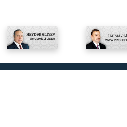
Regionşünaslıq və
iqtisadiyyat fakültəsi
Regionşünaslıq və humanitar fənlər kaf
Biznes və menecment kafedrası
İqtisadiyyat kafedrası