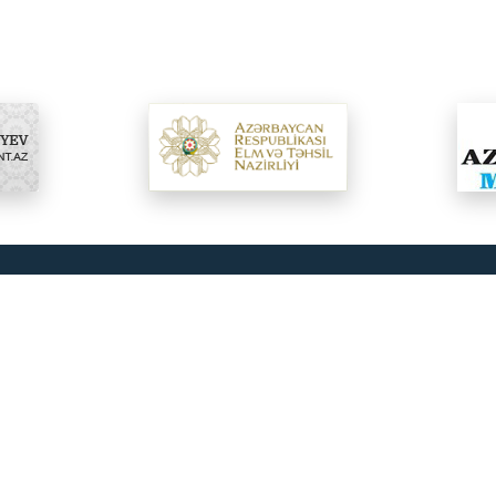
Bizi
Filologiya fakültəsi
AZ-1110
edrası
Azərbaycan və dünya ədəbiyyatı kafedrası
Bulağı
Əliyev 
Nəzəri dilçilik və türk dilləri kafedrası
info@b
Xarici dil və ədəbiyyatı kafedrası