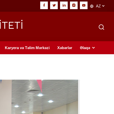
İTETİ
Karyera və Təlim Mərkəzi
Xəbərlər
Əlaqə