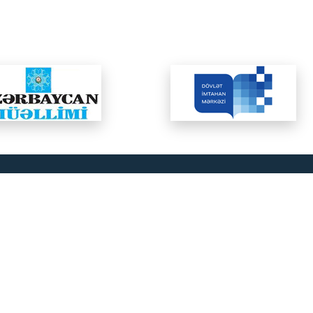
mlə əlaqə
, Bakı şəhəri, Nərimanov r-nu, İsa
 küç., 18 (əvvəlki akademik Həsən
küç.,135 A)
aau.edu.az