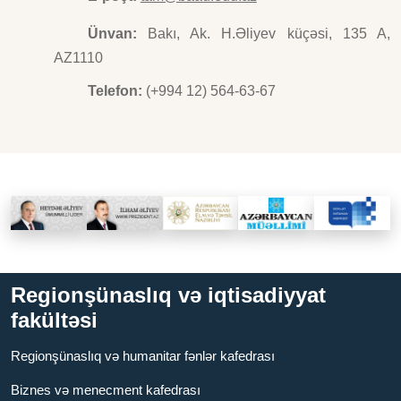
Ünvan:
Bakı, Ak. H.Əliyev küçəsi, 135 A,
AZ1110
Telefon:
(+994 12) 564-63-67
Regionşünaslıq və iqtisadiyyat
fakültəsi
Regionşünaslıq və humanitar fənlər kafedrası
Biznes və menecment kafedrası