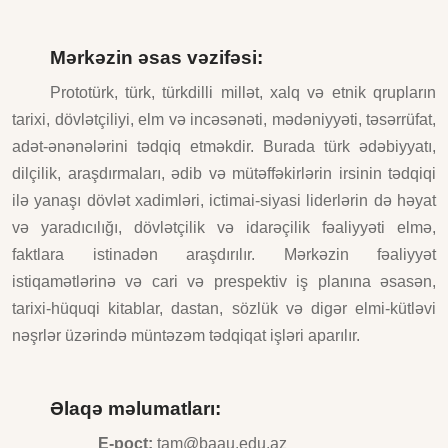
Mərkəzin əsas vəzifəsi:
Prototürk, türk, türkdilli millət, xalq və etnik qrupların
tarixi, dövlətçiliyi, elm və incəsənəti, mədəniyyəti, təsərrüfat,
adət-ənənələrini tədqiq etməkdir. Burada türk ədəbiyyatı,
dilçilik, araşdırmaları, ədib və mütəffəkirlərin irsinin tədqiqi
ilə yanaşı dövlət xadimləri, ictimai-siyasi liderlərin də həyat
və yaradıcılığı, dövlətçilik və idarəçilik fəaliyyəti elmə,
faktlara istinadən araşdırılır. Mərkəzin fəaliyyət
istiqamətlərinə və cari və prespektiv iş planına əsasən,
tarixi-hüquqi kitablar, dastan, sözlük və digər elmi-kütləvi
nəşrlər üzərində müntəzəm tədqiqat işləri aparılır.
Əlaqə məlumatları:
E-poçt:
tam@baau.edu.az