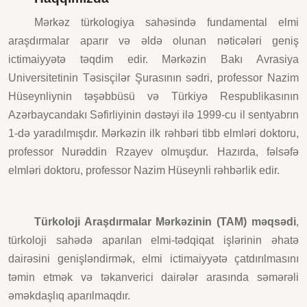
Mərkəz türkologiya sahəsində fundamental elmi
araşdırmalar aparır və əldə olunan nəticələri geniş
ictimaiyyətə təqdim edir. Mərkəzin Bakı Avrasiya
Universitetinin Təsisçilər Şurasının sədri, professor Nazim
Hüseynliynin təşəbbüsü və Türkiyə Respublikasının
Azərbaycandakı Səfirliyinin dəstəyi ilə 1999-cu il sentyabrın
1-də yaradılmışdır. Mərkəzin ilk rəhbəri tibb elmləri doktoru,
professor Nurəddin Rzayev olmuşdur. Hazırda, fəlsəfə
elmləri doktoru, professor Nazim Hüseynli rəhbərlik edir.
Türkoloji Araşdırmalar Mərkəzinin (TAM) məqsədi
,
türkoloji sahədə aparılan elmi-tədqiqat işlərinin əhatə
dairəsini genişləndirmək, elmi ictimaiyyətə çatdırılmasını
təmin etmək və təkanverici dairələr arasında səmərəli
əməkdaşlıq aparılmaqdır.