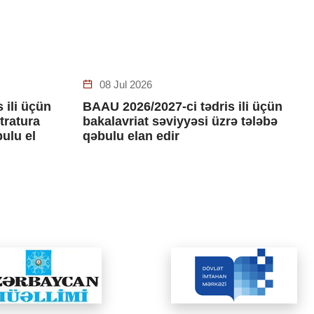
08 Jul 2026
 ili üçün
BAAU 2026/2027-ci tədris ili üçün
stratura
bakalavriat səviyyəsi üzrə tələbə
bulu el
qəbulu elan edir