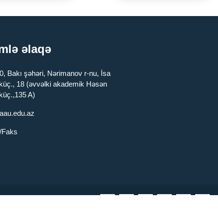
mlə əlaqə
, Bakı şəhəri, Nərimanov r-nu, İsa
 küç., 18 (əvvəlki akademik Həsən
küç.,135 A)
aau.edu.az
n/Faks