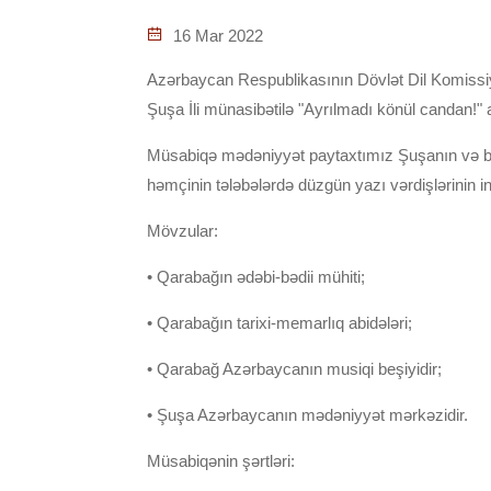
16 Mar 2022
Azərbaycan Respublikasının Dövlət Dil Komissiyas
Şuşa İli münasibətilə "Ayrılmadı könül candan!" 
Müsabiqə mədəniyyət paytaxtımız Şuşanın və bütö
həmçinin tələbələrdə düzgün yazı vərdişlərinin in
Mövzular:
• Qarabağın ədəbi-bədii mühiti;
• Qarabağın tarixi-memarlıq abidələri;
• Qarabağ Azərbaycanın musiqi beşiyidir;
• Şuşa Azərbaycanın mədəniyyət mərkəzidir.
Müsabiqənin şərtləri: