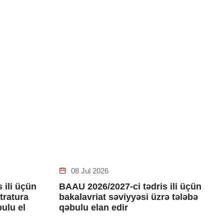
08 Jul 2026
 ili üçün
BAAU 2026/2027-ci tədris ili üçün
stratura
bakalavriat səviyyəsi üzrə tələbə
bulu el
qəbulu elan edir