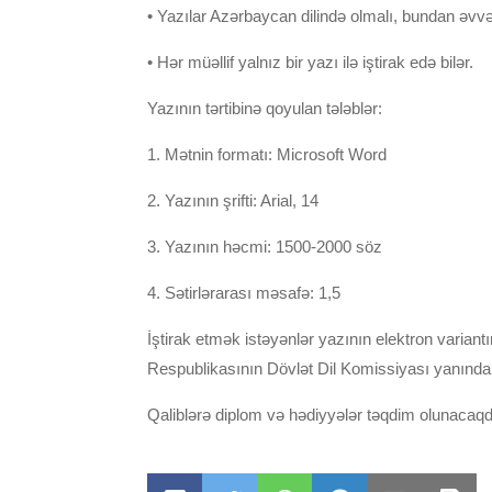
• Yazılar Azərbaycan dilində olmalı, bundan əvvə
• Hər müəllif yalnız bir yazı ilə iştirak edə bilər.
Yazının tərtibinə qoyulan tələblər:
1. Mətnin formatı: Microsoft Word
2. Yazının şrifti: Arial, 14
3. Yazının həcmi: 1500-2000 söz
4. Sətirlərarası məsafə: 1,5
İştirak etmək istəyənlər yazının elektron variantı
Respublikasının Dövlət Dil Komissiyası yanında 
Qaliblərə diplom və hədiyyələr təqdim olunacaqdı