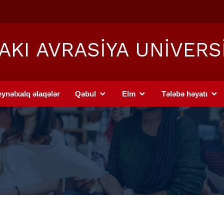
AKI AVRASİYA UNİVERS
ynəlxalq əlaqələr
Qəbul
Elm
Tələbə həyatı