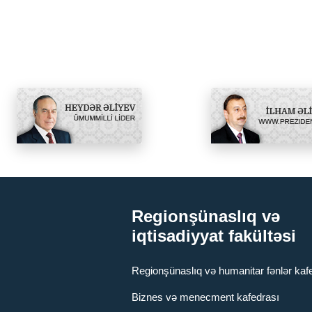
Regionşünaslıq və
iqtisadiyyat fakültəsi
Regionşünaslıq və humanitar fənlər kaf
Biznes və menecment kafedrası