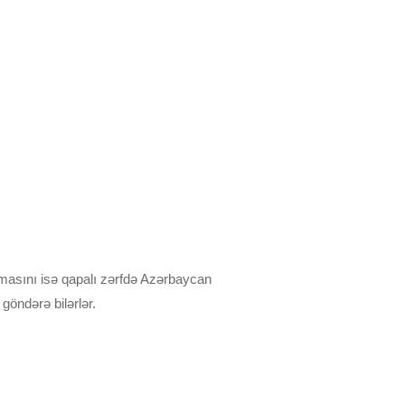
masını isə qapalı zərfdə Azərbaycan
öndərə bilərlər.