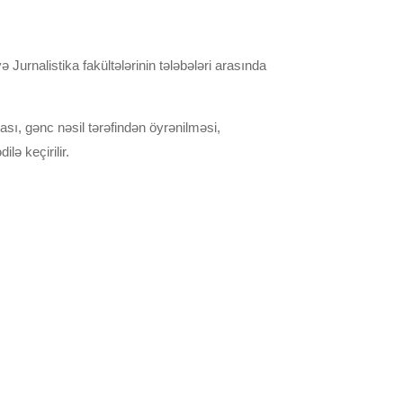
Jurnalistika fakültələrinin tələbələri arasında
sı, gənc nəsil tərəfindən öyrənilməsi,
lə keçirilir.