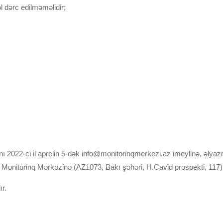
l dərc edilməməlidir;
nı 2022-ci il aprelin 5-dək
info@monitorinqmerkezi.az
imeylinə, əlyaz
Monitorinq Mərkəzinə (AZ1073, Bakı şəhəri, H.Cavid prospekti, 117) g
r.