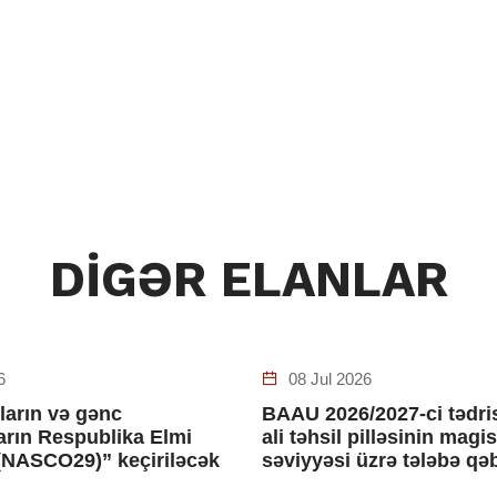
DİGƏR ELANLAR
6
08 Jul 2026
ların və gənc
BAAU 2026/2027-ci tədris
ların Respublika Elmi
ali təhsil pilləsinin magi
(NASCO29)” keçiriləcək
səviyyəsi üzrə tələbə qə