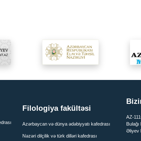
Bizi
Filologiya fakültəsi
AZ-1110
edrası
Azərbaycan və dünya ədəbiyyatı kafedrası
Bulağı
Əliyev 
Nəzəri dilçilik və türk dilləri kafedrası