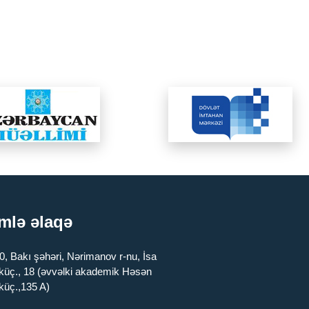
mlə əlaqə
, Bakı şəhəri, Nərimanov r-nu, İsa
 küç., 18 (əvvəlki akademik Həsən
küç.,135 A)