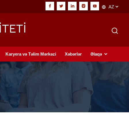
İTETİ
Karyera və Təlim Mərkəzi
Xəbərlər
Əlaqə