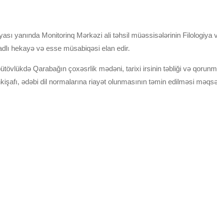
ı yanında Monitorinq Mərkəzi ali təhsil müəssisələrinin Filologiya və 
adlı hekayə və esse müsabiqəsi elan edir.
vlükdə Qarabağın çoxəsrlik mədəni, tarixi irsinin təbliği və qorunma
kişafı, ədəbi dil normalarına riayət olunmasının təmin edilməsi məqsədi