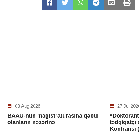
03 Aug 2026
27 Jul 202
BAAU-nun magistraturasına qəbul
“Doktorant
olanların nəzərinə
tədqiqatçı
Konfransı 