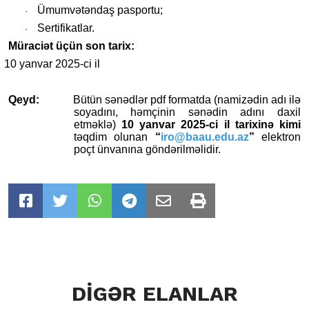
Ümumvətəndaş pasportu;
·
Sertifikatlar.
·
Müraciət üçün son tarix:
10 yanvar 2025-c
i
il
Qeyd:
Bütün sənədlər pdf formatda (namizədin adı ilə
soyadını, həmçinin sənədin adını daxil
etməklə)
10 yanvar 2025-ci il tarixinə kimi
təqdim olunan
“
iro@baau.edu.az
”
elektron
poçt ünvanına göndərilməlidir.
DİGƏR ELANLAR