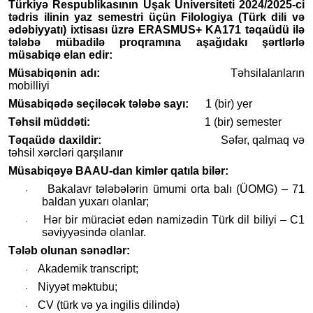
Türkiyə Respublikasının Uşak Universiteti 2024/2025-ci
tədris ilinin yaz semestri üçün Filologiya (Türk dili və
ədəbiyyatı) ixtisası üzrə ERASMUS+ KA171 təqaüdü ilə
tələbə mübadilə proqramına aşağıdakı şərtlərlə
müsabiqə elan edir:
Müsabiqənin adı:
Təhsilalanların
mobilliyi
Müsabiqədə seçiləcək tələbə sayı:
1 (bir) yer
Təhsil müddəti:
1 (bir) semester
Təqaüdə daxildir:
Səfər, qalmaq və
təhsil xərcləri qarşılanır
Müsabiqəyə BAAU-dan kimlər qatıla bilər:
Bakalavr tələbələrin ümumi orta balı (ÜOMG) – 71
·
baldan yuxarı olanlar;
Hər bir müraciət edən namizədin Türk dil biliyi – C1
·
səviyyəsində olanlar.
Tələb olunan s
ənədlər:
Akademik
transcript
;
·
Niyyət məktubu
;
·
CV (türk və ya ingilis dilində)
·