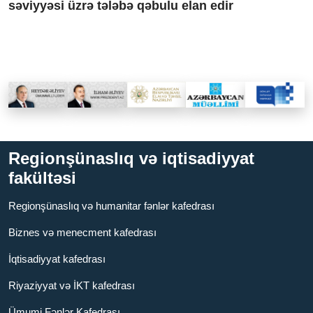
səviyyəsi üzrə tələbə qəbulu elan edir
Regionşünaslıq və iqtisadiyyat
fakültəsi
Regionşünaslıq və humanitar fənlər kafedrası
Biznes və menecment kafedrası
İqtisadiyyat kafedrası
Riyaziyyat və İKT kafedrası
Ümumi Fənlər Kafedrası