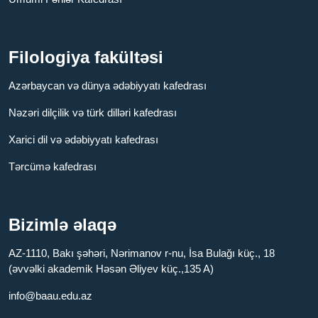
Filologiya fakültəsi
Azərbaycan və dünya ədəbiyyatı kafedrası
Nəzəri dilçilik və türk dilləri kafedrası
Xarici dil və ədəbiyyatı kafedrası
Tərcümə kafedrası
Bizimlə əlaqə
AZ-1110, Bakı şəhəri, Nərimanov r-nu, İsa Bulağı küç., 18
(əvvəlki akademik Həsən Əliyev küç.,135 A)
info@baau.edu.az