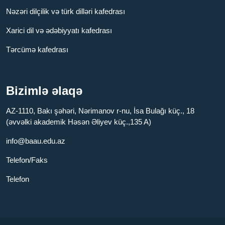
Nəzəri dilçilik və türk dilləri kafedrası
Xarici dil və ədəbiyyatı kafedrası
Tərcümə kafedrası
Bizimlə əlaqə
AZ-1110, Bakı şəhəri, Nərimanov r-nu, İsa Bulağı küç., 18
(əvvəlki akademik Həsən Əliyev küç.,135 A)
info@baau.edu.az
Telefon/Faks
Telefon