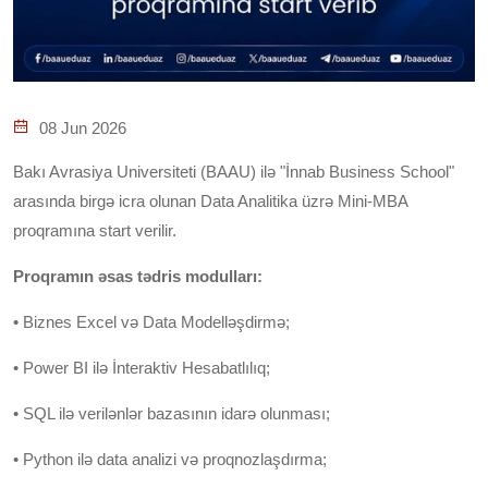
08 Jun 2026
Bakı Avrasiya Universiteti (BAAU) ilə "İnnab Business School"
arasında birgə icra olunan Data Analitika üzrə Mini-MBA
proqramına start verilir.
Proqramın əsas tədris modulları:
• Biznes Excel və Data Modelləşdirmə;
• Power BI ilə İnteraktiv Hesabatlılıq;
• SQL ilə verilənlər bazasının idarə olunması;
• Python ilə data analizi və proqnozlaşdırma;