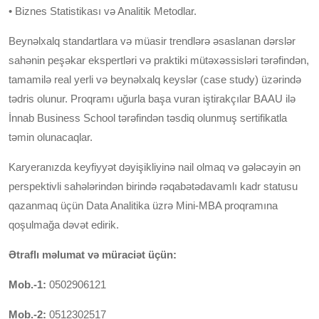
• Biznes Statistikası və Analitik Metodlar.
Beynəlxalq standartlara və müasir trendlərə əsaslanan dərslər
sahənin peşəkar ekspertləri və praktiki mütəxəssisləri tərəfindən,
tamamilə real yerli və beynəlxalq keyslər (case study) üzərində
tədris olunur. Proqramı uğurla başa vuran iştirakçılar BAAU ilə
İnnab Business School tərəfindən təsdiq olunmuş sertifikatla
təmin olunacaqlar.
Karyeranızda keyfiyyət dəyişikliyinə nail olmaq və gələcəyin ən
perspektivli sahələrindən birində rəqabətədavamlı kadr statusu
qazanmaq üçün Data Analitika üzrə Mini-MBA proqramına
qoşulmağa dəvət edirik.
Ətraflı məlumat və müraciət üçün:
Mob.-1:
0502906121
Mob.-2:
0512302517