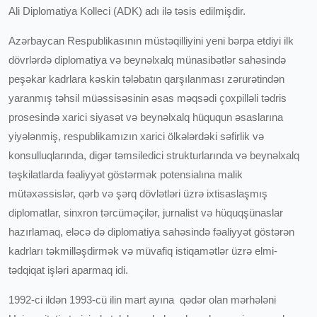
Ali Diplomatiya Kolleci (ADK) adı ilə təsis edilmişdir.
Azərbaycan Respublikasının müstəqilliyini yeni bərpa etdiyi ilk
dövrlərdə diplomatiya və beynəlxalq münasibətlər sahəsində
peşəkar kadrlara kəskin tələbatın qarşılanması zərurətindən
yaranmış təhsil müəssisəsinin əsas məqsədi çoxpilləli tədris
prosesində xarici siyasət və beynəlxalq hüququn əsaslarına
yiyələnmiş, respublikamızın xarici ölkələrdəki səfirlik və
konsulluqlarında, digər təmsiledici strukturlarında və beynəlxalq
təşkilatlarda fəaliyyət göstərmək potensialına malik
mütəxəssislər, qərb və şərq dövlətləri üzrə ixtisaslaşmış
diplomatlar, sinxron tərcüməçilər, jurnalist və hüquqşünaslar
hazırlamaq, eləcə də diplomatiya sahəsində fəaliyyət göstərən
kadrları təkmilləşdirmək və müvafiq istiqamətlər üzrə elmi-
tədqiqat işləri aparmaq idi.
1992-ci ildən 1993-cü ilin mart ayına qədər olan mərhələni