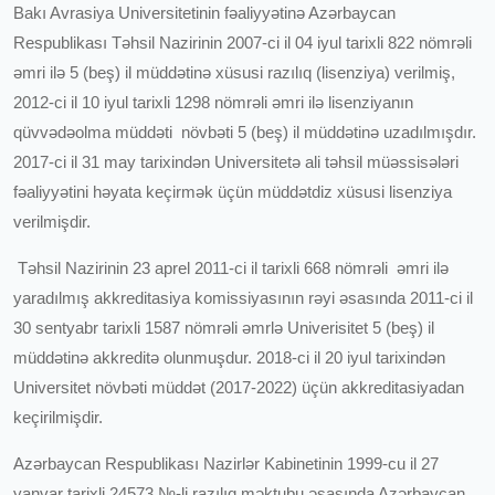
Bakı Avrasiya Universitetinin fəaliyyətinə Azərbaycan
Respublikası Təhsil Nazirinin 2007-ci il 04 iyul tarixli 822 nömrəli
əmri ilə 5 (beş) il müddətinə xüsusi razılıq (lisenziya) verilmiş,
2012-ci il 10 iyul tarixli 1298 nömrəli əmri ilə lisenziyanın
qüvvədəolma müddəti növbəti 5 (beş) il müddətinə uzadılmışdır.
2017-ci il 31 may tarixindən Universitetə ali təhsil müəssisələri
fəaliyyətini həyata keçirmək üçün müddətdiz xüsusi lisenziya
verilmişdir.
Təhsil Nazirinin 23 aprel 2011-ci il tarixli 668 nömrəli əmri ilə
yaradılmış akkreditasiya komissiyasının rəyi əsasında 2011-ci il
30 sentyabr tarixli 1587 nömrəli əmrlə Univerisitet 5 (beş) il
müddətinə akkreditə olunmuşdur. 2018-ci il 20 iyul tarixindən
Universitet növbəti müddət (2017-2022) üçün akkreditasiyadan
keçirilmişdir.
Azərbaycan Respublikası Nazirlər Kabinetinin 1999-cu il 27
yanvar tarixli 24573 №-li razılıq məktubu əsasında Azərbaycan