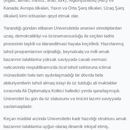
(ingilis, alman, fransız, ərəb, türk), regionşünaslıq (ABŞ və
Kanada; Avropa ölkələri, Yaxın və Orta Şərq ölkələri, Uzaq Şərq
ölkələri) kimi ixtisasları qeyd etmək olar.
Yarandığı gündən etibarən Universitetdə ənənəvi streotiplərdən
uzaq, demokratikliyi və özünəməxsusluğu ilə seçilən tədris
prosesinin təşkili və idarəedilməsi həyata keçirilirdi. Hazırlanmış
təhsil proqramlarının orijinallığı, beynəlxalq və milli əmək
bazarının tələblərinə yüksək səviyyədə cavab verməsi
nəticəsində respublikamızda özəl təhsil sektoruna ictimai
münasibətin hələ tam aydınlaşmadığı bir dövrdə belə
abituriyentlərin təhsil almaq istəyi ilə üz tutduğu ali məktəblər
sırasında Ali Diplomatiya Kolleci həlledici yerdə qərarlaşmışdı.
Universitet bu gün də öz statusunu və imicini lazımi səviyyədə
saxlamaqdadır.
Keçən müddət ərzində Universitetin kadr hazırlığı strukturu əmək
bazarının tələblərinə uyğun olaraq dinamik inkişaf etmiş,