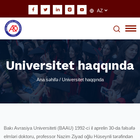
Universitet haqqında
Ana səhifə
/ Universitet haqqında
Bakı Avrasiya Universiteti (BAAU) 1992-ci il aprelin 30-da fəlsəfə
elmləri doktoru, professor Nazim Ziyad oğlu Hüseynli tərəfindən