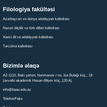
Filologiya fakültəsi
Azərbaycan və dünya ədəbiyyatı kafedrası
Nəzəri dilçilik və türk dilləri kafedrası
Xarici dil və ədəbiyyatı kafedrası
Tərcümə kafedrası
Bizimlə əlaqə
AZ-1110, Bakı şəhəri, Nərimanov r-nu, İsa Bulağı küç., 18
(əvvəlki akademik Həsən Əliyev küç.,135 A)
info@baau.edu.az
Telefon/Faks