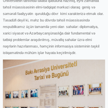
Universitetin tarixində tələbə qəbuluna hazırlıq, eyni zamanda
təhsil müəssisəsinin elmi-tədqiqat mərkəzi olaraq geniş və
səmərəli fəaliyyətin qurulduğu dövr kimi xarakterizə etmək olar.
Təsadüfi deyil ki, məhz bu dövrdə təhsil müəssisəsində
respublikamız üçün tamamilə yeni olan sahələr: diplomatiya,
xarici siyasət və Azərbaycanşünaslığa dair fundamental və
tətbiqi problemlər araşdırılmış, müvafiq sahələr üzrə elmi
nəşrlərin hazırlanması, həmçinin informasiya sisteminin təşkil
istiqamətində mühüm işlər həyata keçirilmişdir.