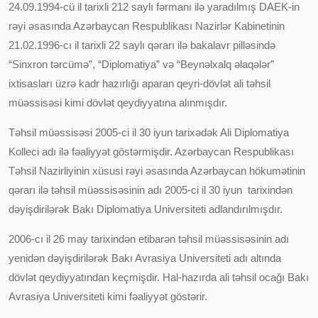
24.09.1994-cü il tarixli 212 saylı fərmanı ilə yaradılmış DAEK-in
rəyi əsasında Azərbaycan Respublikası Nazirlər Kabinetinin
21.02.1996-cı il tarixli 22 saylı qərarı ilə bakalavr pilləsində
“Sinxron tərcümə”, “Diplomatiya” və “Beynəlxalq əlaqələr”
ixtisasları üzrə kadr hazırlığı aparan qeyri-dövlət ali təhsil
müəssisəsi kimi dövlət qeydiyyatına alınmışdır.
Təhsil müəssisəsi 2005-ci il 30 iyun tarixədək Ali Diplomatiya
Kolleci adı ilə fəaliyyət göstərmişdir. Azərbaycan Respublikası
Təhsil Nazirliyinin xüsusi rəyi əsasında Azərbaycan hökumətinin
qərarı ilə təhsil müəssisəsinin adı 2005-ci il 30 iyun tarixindən
dəyişdirilərək Bakı Diplomatiya Universiteti adlandırılmışdır.
2006-cı il 26 may tarixindən etibarən təhsil müəssisəsinin adı
yenidən dəyişdirilərək Bakı Avrasiya Universiteti adı altında
dövlət qeydiyyatından keçmişdir. Hal-hazırda ali təhsil ocağı Bakı
Avrasiya Universiteti kimi fəaliyyət göstərir.