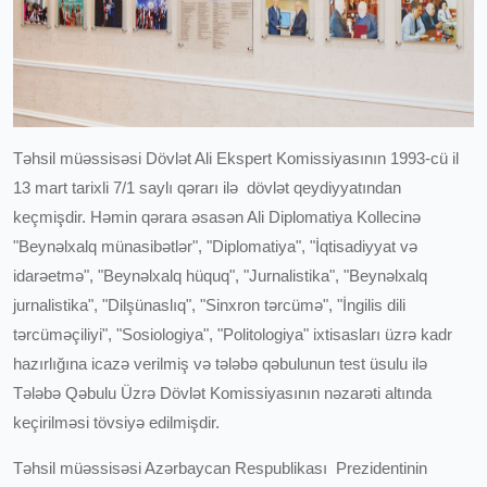
Təhsil müəssisəsi Dövlət Ali Ekspert Komissiyasının 1993-cü il
13 mart tarixli 7/1 saylı qərarı ilə dövlət qeydiyyatından
keçmişdir. Həmin qərara əsasən Ali Diplomatiya Kollecinə
"Beynəlxalq münasibətlər", "Diplomatiya", "İqtisadiyyat və
idarəetmə", "Beynəlxalq hüquq", "Jurnalistika", "Beynəlxalq
jurnalistika", "Dilşünaslıq", "Sinxron tərcümə", "İngilis dili
tərcüməçiliyi", "Sosiologiya", "Politologiya" ixtisasları üzrə kadr
hazırlığına icazə verilmiş və tələbə qəbulunun test üsulu ilə
Tələbə Qəbulu Üzrə Dövlət Komissiyasının nəzarəti altında
keçirilməsi tövsiyə edilmişdir.
Təhsil müəssisəsi Azərbaycan Respublikası Prezidentinin