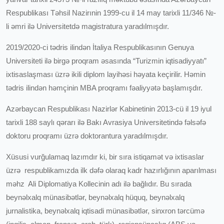
Respublikası Təhsil Nazirınin 1999-cu il 14 may tarixli 11/346 №-
li əmri ilə Universitetdə magistratura yaradılmışdır.
2019/2020-ci tədris ilindən İtaliya Respublikasının Genuya
Universiteti ilə birgə proqram əsasında “Turizmin iqtisadiyyatı”
ixtisaslaşması üzrə ikili diplom layihəsi həyata keçirilir. Həmin
tədris ilindən həmçinin MBA proqramı fəaliyyətə başlamışdır.
Azərbaycan Respublikası Nazirlər Kabinetinin 2013-cü il 19 iyul
tarixli 188 saylı qərarı ilə Bakı Avrasiya Universitetində fəlsəfə
doktoru proqramı üzrə doktorantura yaradılmışdır.
Xüsusi vurğulamaq lazımdır ki, bir sıra istiqamət və ixtisaslar
üzrə respublikamızda ilk dəfə olaraq kadr hazırlığının aparılması
məhz Ali Diplomatiya Kollecinin adı ilə bağlıdır. Bu sırada
beynəlxalq münasibətlər, beynəlxalq hüquq, beynəlxalq
jurnalistika, beynəlxalq iqtisadi münasibətlər, sinxron tərcümə