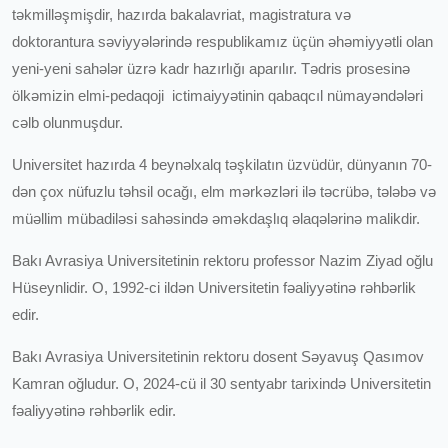
təkmilləşmişdir, hazırda bakalavriat, magistratura və
doktorantura səviyyələrində respublikamız üçün əhəmiyyətli olan
yeni-yeni sahələr üzrə kadr hazırlığı aparılır. Tədris prosesinə
ölkəmizin elmi-pedaqoji ictimaiyyətinin qabaqcıl nümayəndələri
cəlb olunmuşdur.
Universitet hazırda 4 beynəlxalq təşkilatın üzvüdür, dünyanın 70-
dən çox nüfuzlu təhsil ocağı, elm mərkəzləri ilə təcrübə, tələbə və
müəllim mübadiləsi sahəsində əməkdaşlıq əlaqələrinə malikdir.
Bakı Avrasiya Universitetinin rektoru professor Nazim Ziyad oğlu
Hüseynlidir. O, 1992-ci ildən Universitetin fəaliyyətinə rəhbərlik
edir.
Bakı Avrasiya Universitetinin rektoru dosent Səyavuş Qasımov
Kamran oğludur. O, 2024-cü il 30 sentyabr tarixində Universitetin
fəaliyyətinə rəhbərlik edir.