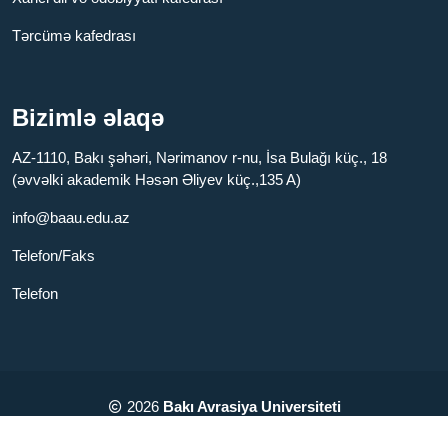
Tərcümə kafedrası
Bizimlə əlaqə
AZ-1110, Bakı şəhəri, Nərimanov r-nu, İsa Bulağı küç., 18
(əvvəlki akademik Həsən Əliyev küç.,135 A)
info@baau.edu.az
Telefon/Faks
Telefon
2026
Bakı Avrasiya Universiteti