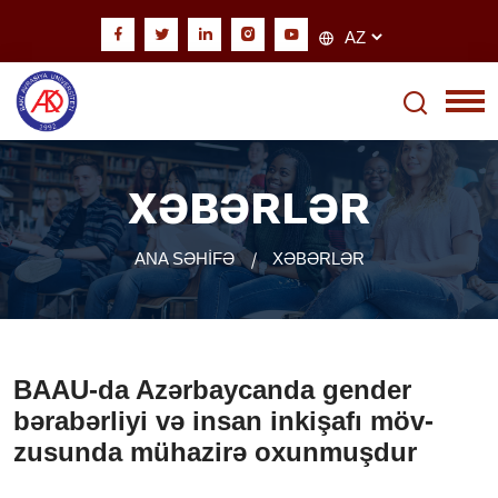
XƏBƏRLƏR
ANA SƏHİFƏ
XƏBƏRLƏR
BAAU-da Azərbaycanda gender
bərabərliyi və insan inkişafı möv­
zusunda mühazirə oxunmuşdur