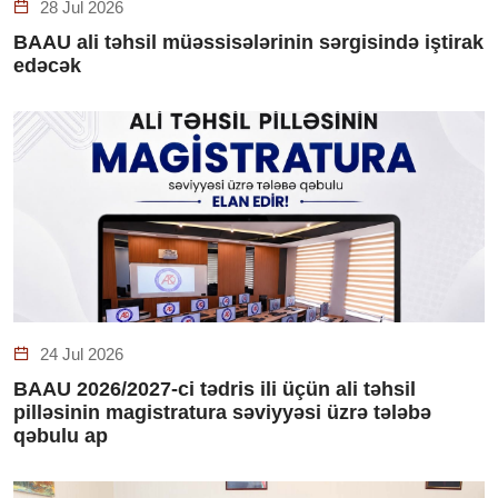
28 Jul 2026
BAAU ali təhsil müəssisələrinin sərgisində iştirak
edəcək
24 Jul 2026
BAAU 2026/2027-ci tədris ili üçün ali təhsil
pilləsinin magistratura səviyyəsi üzrə tələbə
qəbulu ap