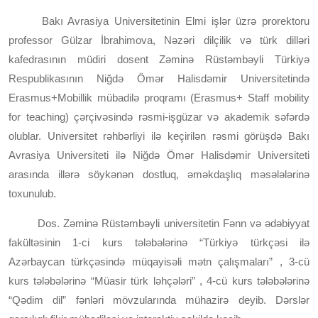
Bakı Avrasiya Universitetinin Elmi işlər üzrə prorektoru
professor Gülzar İbrahimova, Nəzəri dilçilik və türk dilləri
kafedrasının müdiri dosent Zəminə Rüstəmbəyli Türkiyə
Respublikasının Niğdə Ömər Halisdəmir Universitetində
Erasmus+Mobillik mübadilə proqramı (Erasmus+ Staff mobility
for teaching) çərçivəsində rəsmi-işgüzar və akademik səfərdə
olublar. Universitet rəhbərliyi ilə keçirilən rəsmi görüşdə Bakı
Avrasiya Universiteti ilə Niğdə Ömər Halisdəmir Universiteti
arasında illərə söykənən dostluq, əməkdaşlıq məsələlərinə
toxunulub.
Dos. Zəminə Rüstəmbəyli universitetin Fənn və ədəbiyyat
fakültəsinin 1-ci kurs tələbələrinə “Türkiyə türkçəsi ilə
Azərbaycan türkçəsində müqayisəli mətn çalışmaları” , 3-cü
kurs tələbələrinə “Müasir türk ləhçələri” , 4-cü kurs tələbələrinə
“Qədim dil” fənləri mövzularında mühazirə deyib. Dərslər