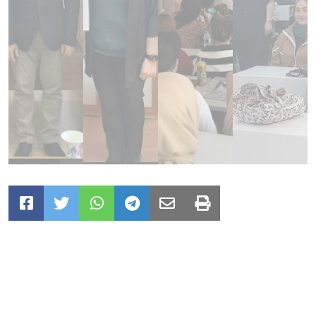
DİGƏR XƏBƏRLƏR