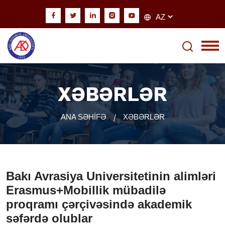
XƏBƏRLƏR
ANA SƏHİFƏ
XƏBƏRLƏR
Bakı Avrasiya Universitetinin alimləri
Erasmus+Mobillik mübadilə
proqramı çərçivəsində akademik
səfərdə olublar