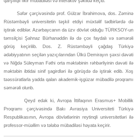
qarşılıqlı fikir mübadiləsi və interaktiv şəkildə keçib.
Səfər çərçivəsində prof. Gülzar İbrahimova, dos. Zəminə
Rüstəmbəyli universitetin təşkil etdiyi müxtəlif tədbirlərdə də
iştirak ediblər. Azərbaycanın da üzv dövlət olduğu TÜRKSOY-un
təmsilçisi Şahnaz Bürhanəddin ilə də çox faydalı və səmərəli
görüş keçirilib. Dos. Z. Rüstəmbəyli çağdaş Türkiyə
ədəbiyyatının seçilən yazıçılarından Ülkü Demirayın şəxsi dəvəti
və Niğdə Süleyman Fəthi orta məktəbinin rəhbərliyinin dəvəti ilə
məktəbin ibtidai sinif şagirdləri ilə görüşdə də iştirak edib. Xoş
təəssüratlarla yadda qalan akademik-işgüzar mübadilə proqramı
səmərəli olunb.
Qeyd edək ki, Avropa İttifaqının Erasmus+ Mobillik
Proqramı çərçivəsində Bakı Avrasiya Universiteti Türkiyə
Respublikasının, Avropa dövlətlərinin reytinqli universitetləri ilə
professor-müəllim və tələbə mübadiləsi həyata keçirir.