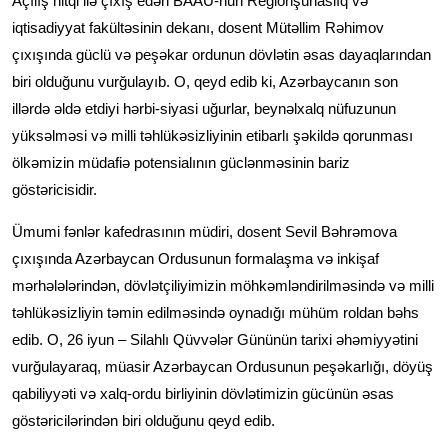
Açılış nitqi ilə çıxış edən BAAU-nun Regionşünaslıq və
iqtisadiyyat fakültəsinin dekanı, dosent Mütəllim Rəhimov
çıxışında güclü və peşəkar ordunun dövlətin əsas dayaqlarından
biri olduğunu vurğulayıb. O, qeyd edib ki, Azərbaycanın son
illərdə əldə etdiyi hərbi-siyasi uğurlar, beynəlxalq nüfuzunun
yüksəlməsi və milli təhlükəsizliyinin etibarlı şəkildə qorunması
ölkəmizin müdafiə potensialının güclənməsinin bariz
göstəricisidir.
Ümumi fənlər kafedrasının müdiri, dosent Sevil Bəhrəmova
çıxışında Azərbaycan Ordusunun formalaşma və inkişaf
mərhələlərindən, dövlətçiliyimizin möhkəmləndirilməsində və milli
təhlükəsizliyin təmin edilməsində oynadığı mühüm roldan bəhs
edib. O, 26 iyun – Silahlı Qüvvələr Gününün tarixi əhəmiyyətini
vurğulayaraq, müasir Azərbaycan Ordusunun peşəkarlığı, döyüş
qabiliyyəti və xalq-ordu birliyinin dövlətimizin gücünün əsas
göstəricilərindən biri olduğunu qeyd edib.