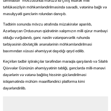
təminatıdır” mövzusunda məruzə ilə çıxış edərək milli
təhlükəsizliyin möhkəmləndirilməsində savadlı, vətəninə bağlı və
məsuliyyətli gənclərin rolundan danışıb.
Tədbirin sonunda mövzu ətrafında müzakirələr aparılıb,
Azərbaycan Ordusunun qüdrətinin xalqımızın milli qürur mənbəyi
olduğu vurğulanıb, gənc nəslin vətənpərvərlik ruhunda
tərbiyəsinin dövlətçilik ənənələrinin möhkəmləndirilməsi
baxımından xüsusi əhəmiyyət daşıdığı qeyd edilib.
Keçirilən tədbir iştirakçılar tərəfindən maraqla qarşılanıb və Silahlı
Qüvvələr Gününün əhəmiyyətinin təbliği, gənclərdə milli-mənəvi
dəyərlərin və vətənə bağlılıq hissinin gücləndirilməsi
istiqamətində mühüm maarifləndirici platforma kimi
dəyərləndirilib.