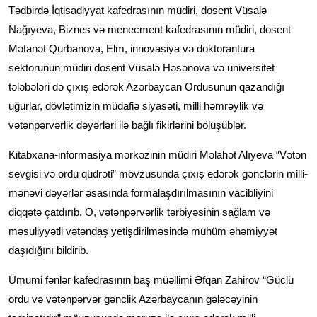
Tədbirdə İqtisadiyyat kafedrasının müdiri, dosent Vüsalə
Nağıyeva, Biznes və menecment kafedrasının müdiri, dosent
Mətanət Qurbanova, Elm, innovasiya və doktorantura
sektorunun müdiri dosent Vüsalə Həsənova və universitet
tələbələri də çıxış edərək Azərbaycan Ordusunun qazandığı
uğurlar, dövlətimizin müdafiə siyasəti, milli həmrəylik və
vətənpərvərlik dəyərləri ilə bağlı fikirlərini bölüşüblər.
Kitabxana-informasiya mərkəzinin müdiri Məlahət Alıyeva “Vətən
sevgisi və ordu qüdrəti” mövzusunda çıxış edərək gənclərin milli-
mənəvi dəyərlər əsasında formalaşdırılmasının vacibliyini
diqqətə çatdırıb. O, vətənpərvərlik tərbiyəsinin sağlam və
məsuliyyətli vətəndaş yetişdirilməsində mühüm əhəmiyyət
daşıdığını bildirib.
Ümumi fənlər kafedrasının baş müəllimi Əfqan Zahirov “Güclü
ordu və vətənpərvər gənclik Azərbaycanın gələcəyinin