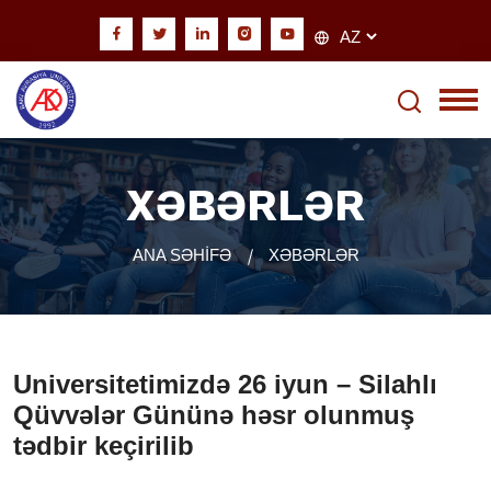
XƏBƏRLƏR
ANA SƏHİFƏ
XƏBƏRLƏR
Universitetimizdə 26 iyun – Silahlı
Qüvvələr Gününə həsr olunmuş
tədbir keçirilib