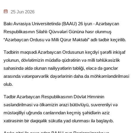
25 Jun 2026
Bakı Avrasiya Universitetində (BAAU) 26 iyun - Azərbaycan
Respublikasının Silahlı Qüvvələri Gününə həsr olunmuş
“Azərbaycan Ordusu və Milli Qürur Məktəbi” adlı tədbir keçirilib.
Tədbirin məqsədi Azərbaycan Ordusunun keçdiyi şərəfli inkişaf
yolunun, dövlətimizin müdafiə qüdrətinin və milli təhlükəsizlik
sahəsində əldə olunan nailiyyətlərin təbliği, eləcə də gənclər
arasında vətənpərvərlik dəyərlərinin daha da möhkəmləndirilməsi
olub.
Tədbir Azərbaycan Respublikasının Dövlət Himninin
səsləndirilməsi və ölkəmizin ərazi bütövlüyü, suverenliyi və
müstəqilliyi uğrunda canlarından keçmiş şəhidlərin əziz
xatirəsinin bir dəqiqəlik sükutla yad olunması ilə başlayıb.