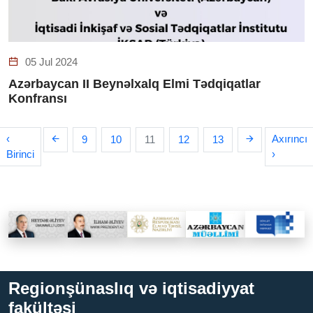
05 Jul 2024
Azərbaycan II Beynəlxalq Elmi Tədqiqatlar
Konfransı
‹
Axırıncı
9
10
11
12
13
Birinci
›
Regionşünaslıq və iqtisadiyyat
fakültəsi