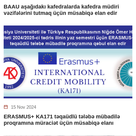
BAAU aşağıdakı kafedralarda kafedra müdiri
vəzifələrini tutmaq üçün müsabiqə elan edir
15 Nov 2024
ERASMUS+ KA171 təqaüdlü tələbə mübadilə
proqramına müraciət üçün müsabiqə elanı