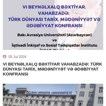
05 Jul 2024
VI BEYNƏLXALQ BƏXTİYAR VAHABZADƏ: TÜRK
DÜNYASI TARİX, MƏDƏNİYYƏT VƏ ƏDƏBİYYAT
KONFRANSI